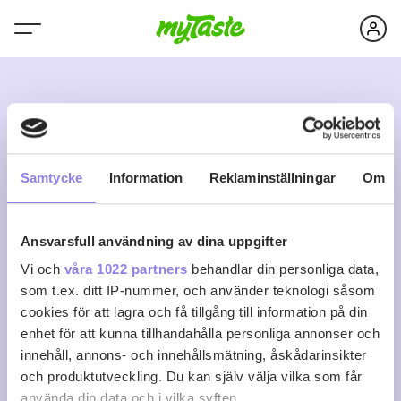
N
Samtycke
Information
Reklaminställningar
Om
Ansvarsfull användning av dina uppgifter
nassin5000
Vi och
våra 1022 partners
behandlar din personliga data,
som t.ex. ditt IP-nummer, och använder teknologi såsom
cookies för att lagra och få tillgång till information på din
0
0
0
Följ
enhet för att kunna tillhandahålla personliga annonser och
Recept
Följare
Följer
innehåll, annons- och innehållsmätning, åskådarinsikter
Logga in för att följa
och produktutveckling. Du kan själv välja vilka som får
använda din data och i vilka syften.