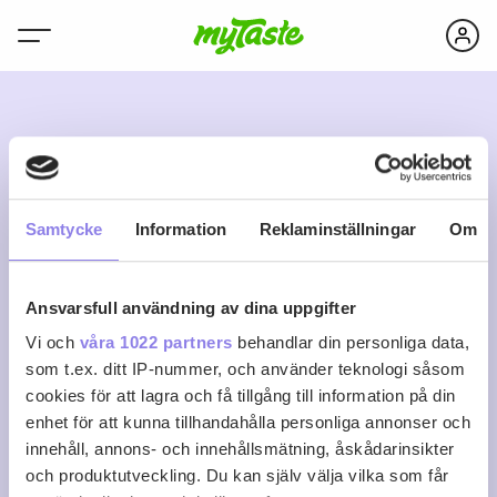
M
Samtycke
Information
Reklaminställningar
Om
Ansvarsfull användning av dina uppgifter
mocli11
Vi och
våra 1022 partners
behandlar din personliga data,
som t.ex. ditt IP-nummer, och använder teknologi såsom
cookies för att lagra och få tillgång till information på din
0
0
0
Följ
enhet för att kunna tillhandahålla personliga annonser och
Recept
Följare
Följer
innehåll, annons- och innehållsmätning, åskådarinsikter
Logga in för att följa
och produktutveckling. Du kan själv välja vilka som får