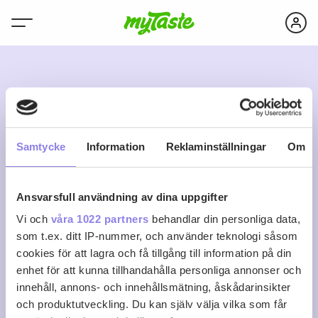
M
Samtycke
Information
Reklaminställningar
Om
Ansvarsfull användning av dina uppgifter
mats70
Vi och
våra 1022 partners
behandlar din personliga data,
som t.ex. ditt IP-nummer, och använder teknologi såsom
cookies för att lagra och få tillgång till information på din
0
0
0
Följ
enhet för att kunna tillhandahålla personliga annonser och
Recept
Följare
Följer
innehåll, annons- och innehållsmätning, åskådarinsikter
Logga in för att följa
och produktutveckling. Du kan själv välja vilka som får