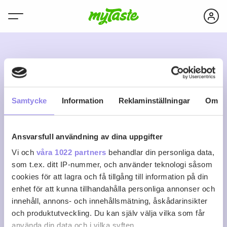
M
Samtycke
Information
Reklaminställningar
Om
Ansvarsfull användning av dina uppgifter
mariacristalloo1
Vi och
våra 1022 partners
behandlar din personliga data,
som t.ex. ditt IP-nummer, och använder teknologi såsom
cookies för att lagra och få tillgång till information på din
0
0
0
Följ
enhet för att kunna tillhandahålla personliga annonser och
Recept
Följare
Följer
innehåll, annons- och innehållsmätning, åskådarinsikter
Logga in för att följa
och produktutveckling. Du kan själv välja vilka som får
använda din data och i vilka syften.