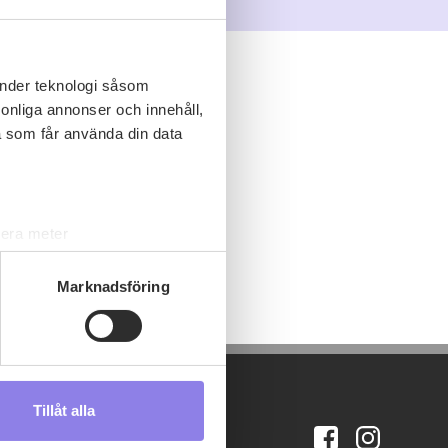
änder teknologi såsom
rsonliga annonser och innehåll,
a som får använda din data
lera meter
ryck)
ljsektionen
. Du kan ändra
Marknadsföring
s måste du därför vara 25 år
Tillåt alla
andahålla funktioner för