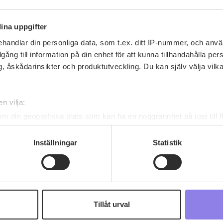
ina uppgifter
handlar din personliga data, som t.ex. ditt IP-nummer, och anv
illgång till information på din enhet för att kunna tillhandahålla pe
, åskådarinsikter och produktutveckling. Du kan själv välja vilk
Recept av lisbethjohansson-2
n vilja:
lisbethjohansson-2
har inga recept ännu
om din geografiska plats som kan ha en noggrannhet på upp till f
genom att aktivt skanna den för specifika kännetecken (fingeravt
rsonliga uppgifter behandlas och ställ in dina preferenser i
deta
Inställningar
Statistik
ke när som helst från cookie-förklaringen.
 information om alkoholdrycker.
För besök på denna webbplat
 webbplatsen intygar du att du är 25 år eller äldre.
Tillåt urval
e för att anpassa innehållet och annonserna till användarna, tillh