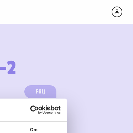
-2
Följ
Logga in för att följa
Om