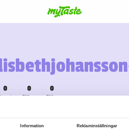
lisbethjohansson
0
0
0
Recept
Följare
Följer
Information
Reklaminställningar