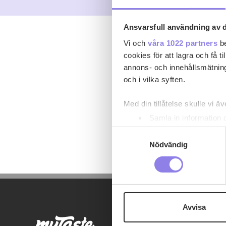
Ansvarsfull användning av d
Vi och
våra 1022 partners
be
cookies för att lagra och få t
annons- och innehållsmätning
och i vilka syften.
Med din tillåtelse skulle vi äve
Samla in information 
Identifiera din enhet 
Samtyckesval
Ta reda på mer om hur dina pe
Nödvändig
eller dra tillbaka ditt samtyc
Denna webbplats innehåller
eller äldre. Genom att besöka
Avvisa
Vi använder enhetsidentifierar