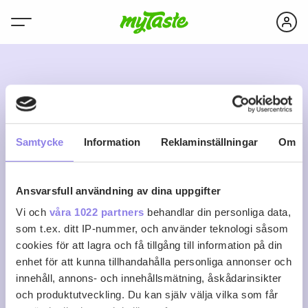
L
Samtycke
Information
Reklaminställningar
Om
Ansvarsfull användning av dina uppgifter
Lina Gudmundsson
Vi och
våra 1022 partners
behandlar din personliga data,
som t.ex. ditt IP-nummer, och använder teknologi såsom
cookies för att lagra och få tillgång till information på din
0
0
0
Följ
enhet för att kunna tillhandahålla personliga annonser och
Recept
Följare
Följer
innehåll, annons- och innehållsmätning, åskådarinsikter
Logga in för att följa
och produktutveckling. Du kan själv välja vilka som får