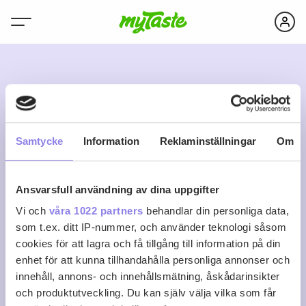
L
Samtycke
Information
Reklaminställningar
Om
Ansvarsfull användning av dina uppgifter
lilalila1972
Vi och
våra 1022 partners
behandlar din personliga data,
som t.ex. ditt IP-nummer, och använder teknologi såsom
cookies för att lagra och få tillgång till information på din
0
0
0
Följ
enhet för att kunna tillhandahålla personliga annonser och
Recept
Följare
Följer
innehåll, annons- och innehållsmätning, åskådarinsikter
Logga in för att följa
och produktutveckling. Du kan själv välja vilka som får