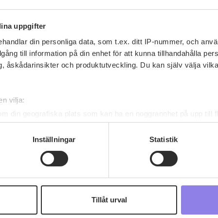
ina uppgifter
handlar din personliga data, som t.ex. ditt IP-nummer, och anv
illgång till information på din enhet för att kunna tillhandahålla pe
, åskådarinsikter och produktutveckling. Du kan själv välja vilk
Recept av leon12
n vilja:
leon12
har inga recept ännu
om din geografiska plats som kan ha en noggrannhet på upp till f
genom att aktivt skanna den för specifika kännetecken (fingeravt
rsonliga uppgifter behandlas och ställ in dina preferenser i
deta
Inställningar
Statistik
ke när som helst från cookie-förklaringen.
 information om alkoholdrycker.
För besök på denna webbplat
 webbplatsen intygar du att du är 25 år eller äldre.
Tillåt urval
e för att anpassa innehållet och annonserna till användarna, tillh