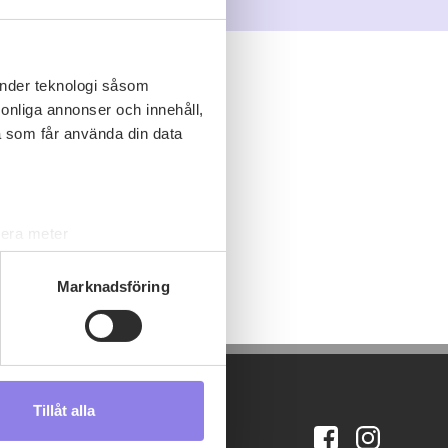
änder teknologi såsom
rsonliga annonser och innehåll,
a som får använda din data
lera meter
ryck)
ljsektionen
. Du kan ändra
Marknadsföring
s måste du därför vara 25 år
Tillåt alla
andahålla funktioner för