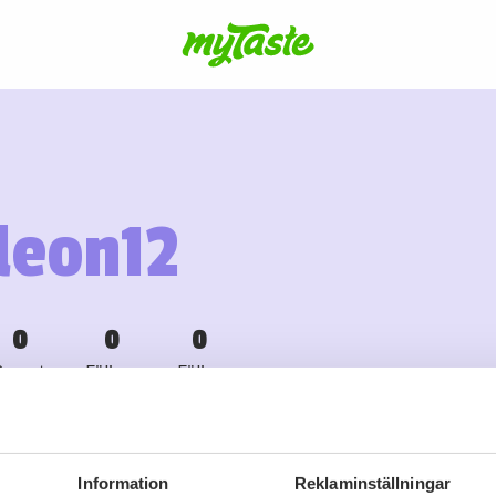
leon12
0
0
0
Recept
Följare
Följer
Information
Reklaminställningar