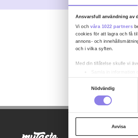
Ansvarsfull användning av d
Vi och
våra 1022 partners
be
cookies för att lagra och få t
annons- och innehållsmätning
och i vilka syften.
Med din tillåtelse skulle vi äve
Samla in information 
Identifiera din enhet 
Samtyckesval
Ta reda på mer om hur dina pe
Nödvändig
eller dra tillbaka ditt samtyc
Denna webbplats innehåller
eller äldre. Genom att besöka
Avvisa
Vi använder enhetsidentifierar