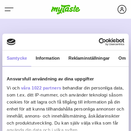
L
Samtycke
Information
Reklaminställningar
Om
Ansvarsfull användning av dina uppgifter
Laila Tandberg
Vi och
våra 1022 partners
behandlar din personliga data,
som t.ex. ditt IP-nummer, och använder teknologi såsom
cookies för att lagra och få tillgång till information på din
0
0
0
Följ
enhet för att kunna tillhandahålla personliga annonser och
Recept
Följare
Följer
innehåll, annons- och innehållsmätning, åskådarinsikter
Logga in för att följa
och produktutveckling. Du kan själv välja vilka som får
använda din data och i vilka syften.