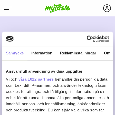
L
Samtycke
Information
Reklaminställningar
Om
Ansvarsfull användning av dina uppgifter
l.hasselmyr
Vi och
våra 1022 partners
behandlar din personliga data,
som t.ex. ditt IP-nummer, och använder teknologi såsom
cookies för att lagra och få tillgång till information på din
0
0
0
Följ
enhet för att kunna tillhandahålla personliga annonser och
Recept
Följare
Följer
innehåll, annons- och innehållsmätning, åskådarinsikter
Logga in för att följa
och produktutveckling. Du kan själv välja vilka som får