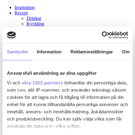
Inspiration
Recept
Drinkar
Kyckling
Pasta
Köttfärsrätter
Recept med ost
Paj
Gryta
Samtycke
Information
Reklaminställningar
Om
Skaldjur
Grillat
Fisk
Vin & Sprit
Ansvarsfull användning av dina uppgifter
Rött vin
Vi och
våra 1022 partners
behandlar din personliga data,
Vitt vin
Mousserande
som t.ex. ditt IP-nummer, och använder teknologi såsom
Rosévin
cookies för att lagra och få tillgång till information på din
Smaksatt vin
enhet för att kunna tillhandahålla personliga annonser och
Sprit
innehåll, annons- och innehållsmätning, åskådarinsikter
och produktutveckling. Du kan själv välja vilka som får
använda din data och i vilka syften.