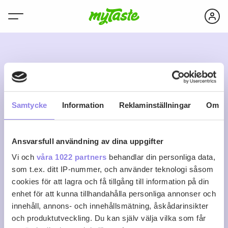
K
Samtycke
Information
Reklaminställningar
Om
Ansvarsfull användning av dina uppgifter
kicki78
Vi och
våra 1022 partners
behandlar din personliga data,
som t.ex. ditt IP-nummer, och använder teknologi såsom
cookies för att lagra och få tillgång till information på din
0
0
0
Följ
enhet för att kunna tillhandahålla personliga annonser och
Recept
Följare
Följer
innehåll, annons- och innehållsmätning, åskådarinsikter
Logga in för att följa
och produktutveckling. Du kan själv välja vilka som får