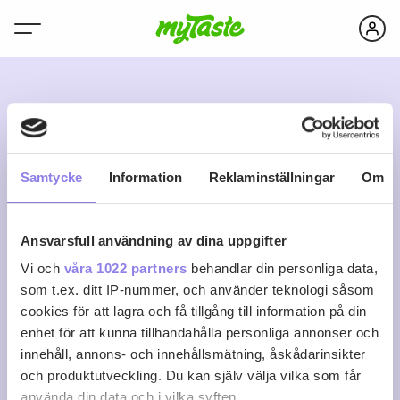
J
Samtycke
Information
Reklaminställningar
Om
Ansvarsfull användning av dina uppgifter
Jolo
Vi och
våra 1022 partners
behandlar din personliga data,
som t.ex. ditt IP-nummer, och använder teknologi såsom
cookies för att lagra och få tillgång till information på din
0
0
0
Följ
enhet för att kunna tillhandahålla personliga annonser och
Recept
Följare
Följer
innehåll, annons- och innehållsmätning, åskådarinsikter
Logga in för att följa
och produktutveckling. Du kan själv välja vilka som får
använda din data och i vilka syften.