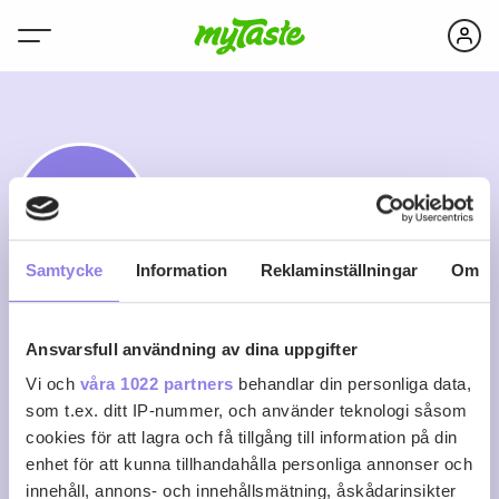
J
Samtycke
Information
Reklaminställningar
Om
Johanna
Ansvarsfull användning av dina uppgifter
Vi och
våra 1022 partners
behandlar din personliga data,
Samlar mina favoritrecept som jag hittar lite här och
som t.ex. ditt IP-nummer, och använder teknologi såsom
var.
cookies för att lagra och få tillgång till information på din
enhet för att kunna tillhandahålla personliga annonser och
0
0
0
innehåll, annons- och innehållsmätning, åskådarinsikter
Följ