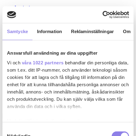
Inspiration
Recept
Drinkar
Kyckling
Pasta
Samtycke
Information
Reklaminställningar
Om
Köttfärsrätter
Recept med ost
Paj
Gryta
Ansvarsfull användning av dina uppgifter
Skaldjur
Grillat
Vi och
våra 1022 partners
behandlar din personliga data,
Fisk
som t.ex. ditt IP-nummer, och använder teknologi såsom
Vin & Sprit
cookies för att lagra och få tillgång till information på din
Rött vin
Vitt vin
enhet för att kunna tillhandahålla personliga annonser och
Mousserande
innehåll, annons- och innehållsmätning, åskådarinsikter
Rosévin
och produktutveckling. Du kan själv välja vilka som får
Smaksatt vin
Sprit
använda din data och i vilka syften.
Med din tillåtelse skulle vi även vilja:
i
insers kokbok
Samla in information om din geografiska plats
Samtyckesval