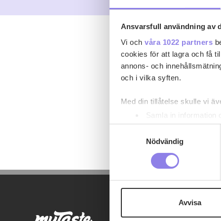
Ansvarsfull användning av d
Vi och
våra 1022 partners
be
cookies för att lagra och få t
annons- och innehållsmätning
och i vilka syften.
Med din tillåtelse skulle vi äve
Samla in information 
Identifiera din enhet 
Samtyckesval
Ta reda på mer om hur dina pe
Nödvändig
eller dra tillbaka ditt samtyc
Denna webbplats innehåller
eller äldre. Genom att besöka
Avvisa
Vi använder enhetsidentifierar