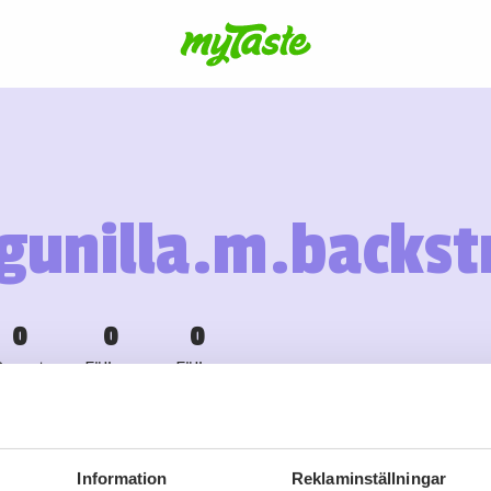
gunilla.m.backs
0
0
0
Recept
Följare
Följer
Information
Reklaminställningar