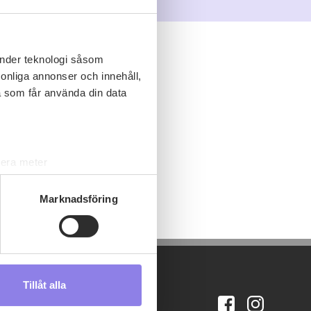
änder teknologi såsom
rsonliga annonser och innehåll,
a som får använda din data
lera meter
ryck)
ljsektionen
. Du kan ändra
Marknadsföring
s måste du därför vara 25 år
Tillåt alla
andahålla funktioner för