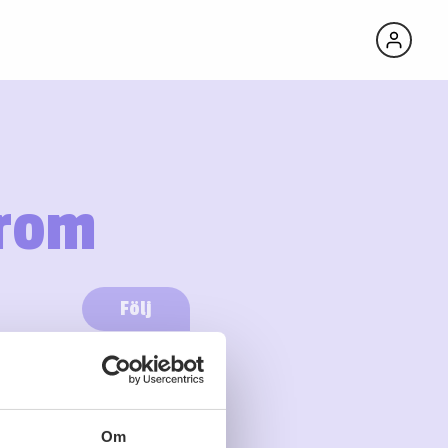
trom
Följ
Logga in för att följa
Om