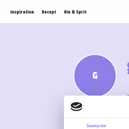
Inspiration
Recept
Vin & Sprit
G
Samtycke