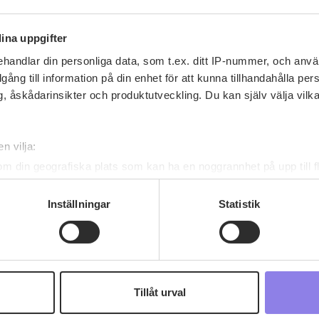
ina uppgifter
handlar din personliga data, som t.ex. ditt IP-nummer, och anv
illgång till information på din enhet för att kunna tillhandahålla pe
, åskådarinsikter och produktutveckling. Du kan själv välja vilk
Recept av gunilla.m.backstrom
n vilja:
gunilla.m.backstrom
har inga recept ännu
om din geografiska plats som kan ha en noggrannhet på upp till f
genom att aktivt skanna den för specifika kännetecken (fingeravt
rsonliga uppgifter behandlas och ställ in dina preferenser i
deta
Inställningar
Statistik
ke när som helst från cookie-förklaringen.
 information om alkoholdrycker.
För besök på denna webbplat
 webbplatsen intygar du att du är 25 år eller äldre.
Tillåt urval
e för att anpassa innehållet och annonserna till användarna, tillh