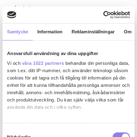
Inspiration
Recept
Drinkar
Kyckling
Pasta
Samtycke
Information
Reklaminställningar
Om
Köttfärsrätter
Recept med ost
Paj
Gryta
Ansvarsfull användning av dina uppgifter
Skaldjur
Grillat
Vi och
våra 1022 partners
behandlar din personliga data,
Fisk
som t.ex. ditt IP-nummer, och använder teknologi såsom
Vin & Sprit
cookies för att lagra och få tillgång till information på din
Rött vin
Vitt vin
enhet för att kunna tillhandahålla personliga annonser och
Mousserande
innehåll, annons- och innehållsmätning, åskådarinsikter
Rosévin
och produktutveckling. Du kan själv välja vilka som får
Smaksatt vin
Sprit
använda din data och i vilka syften.
Med din tillåtelse skulle vi även vilja:
f
fabbe.b
Samla in information om din geografiska plats
Samtyckesval