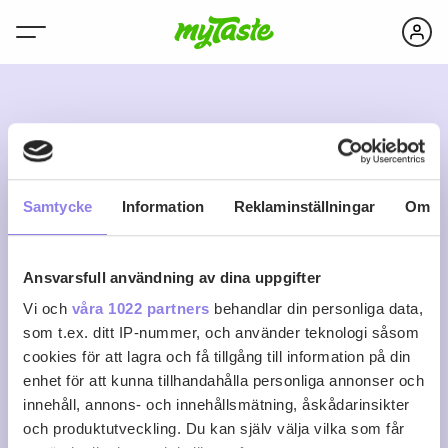
E
Samtycke
Information
Reklaminställningar
Om
Ansvarsfull användning av dina uppgifter
ella.bilen
Vi och
våra 1022 partners
behandlar din personliga data,
som t.ex. ditt IP-nummer, och använder teknologi såsom
cookies för att lagra och få tillgång till information på din
0
0
0
Följ
enhet för att kunna tillhandahålla personliga annonser och
Recept
Följare
Följer
innehåll, annons- och innehållsmätning, åskådarinsikter
Logga in för att följa
och produktutveckling. Du kan själv välja vilka som får