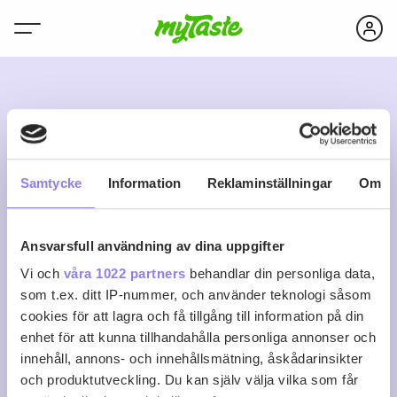
C
Samtycke
Information
Reklaminställningar
Om
Ansvarsfull användning av dina uppgifter
Camilla
Vi och
våra 1022 partners
behandlar din personliga data,
som t.ex. ditt IP-nummer, och använder teknologi såsom
cookies för att lagra och få tillgång till information på din
0
0
0
Följ
enhet för att kunna tillhandahålla personliga annonser och
Recept
Följare
Följer
innehåll, annons- och innehållsmätning, åskådarinsikter
Logga in för att följa
och produktutveckling. Du kan själv välja vilka som får