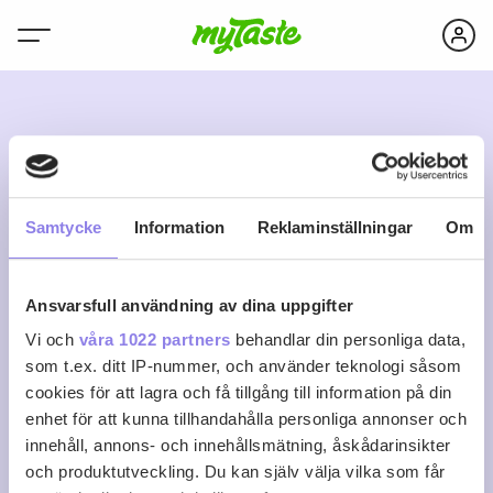
C
Samtycke
Information
Reklaminställningar
Om
Ansvarsfull användning av dina uppgifter
carina.xc67
Vi och
våra 1022 partners
behandlar din personliga data,
som t.ex. ditt IP-nummer, och använder teknologi såsom
cookies för att lagra och få tillgång till information på din
0
0
0
Följ
enhet för att kunna tillhandahålla personliga annonser och
Recept
Följare
Följer
innehåll, annons- och innehållsmätning, åskådarinsikter
Logga in för att följa
och produktutveckling. Du kan själv välja vilka som får