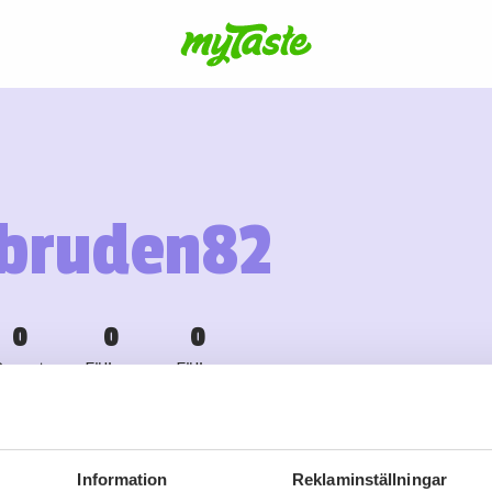
bruden82
0
0
0
Recept
Följare
Följer
Information
Reklaminställningar