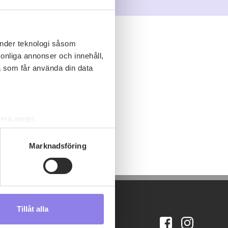
änder teknologi såsom
rsonliga annonser och innehåll,
a som får använda din data
lera meter
ryck)
ljsektionen
. Du kan ändra
Marknadsföring
s måste du därför vara 25 år
Tillåt alla
andahålla funktioner för