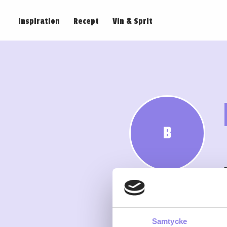
Inspiration
Recept
Vin & Sprit
B
Samtycke