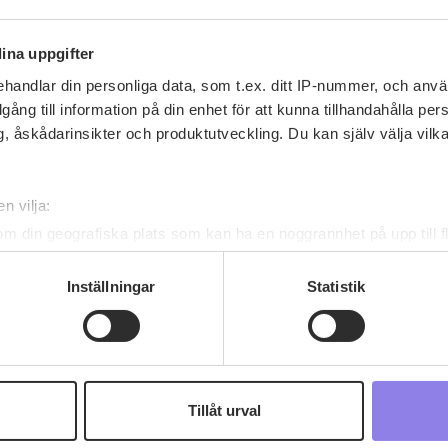
ina uppgifter
handlar din personliga data, som t.ex. ditt IP-nummer, och anv
illgång till information på din enhet för att kunna tillhandahålla pe
, åskådarinsikter och produktutveckling. Du kan själv välja vilk
Recept av bruden82
n vilja:
bruden82
har inga recept ännu
om din geografiska plats som kan ha en noggrannhet på upp till f
genom att aktivt skanna den för specifika kännetecken (fingeravt
rsonliga uppgifter behandlas och ställ in dina preferenser i
deta
Inställningar
Statistik
ke när som helst från cookie-förklaringen.
 information om alkoholdrycker.
För besök på denna webbplat
 webbplatsen intygar du att du är 25 år eller äldre.
Tillåt urval
e för att anpassa innehållet och annonserna till användarna, tillh