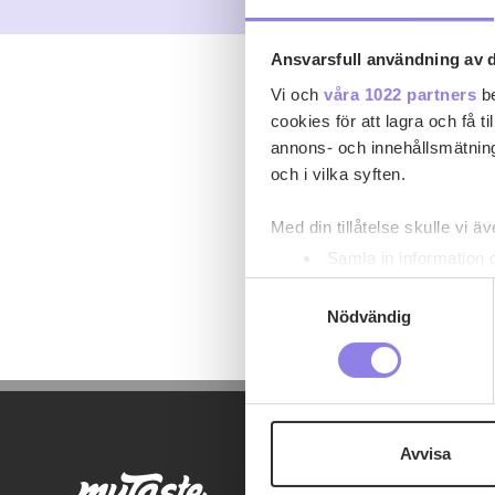
Ansvarsfull användning av d
Vi och
våra 1022 partners
be
cookies för att lagra och få t
annons- och innehållsmätning
och i vilka syften.
Med din tillåtelse skulle vi äve
Samla in information 
Identifiera din enhet 
Samtyckesval
Ta reda på mer om hur dina pe
Nödvändig
eller dra tillbaka ditt samtyc
Denna webbplats innehåller
eller äldre. Genom att besöka
Avvisa
Vi använder enhetsidentifierar