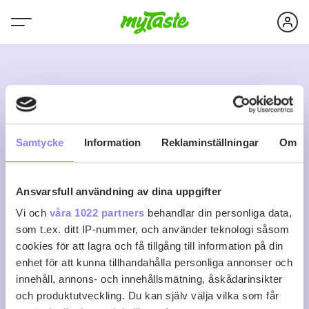
B
Samtycke
Information
Reklaminställningar
Om
Ansvarsfull användning av dina uppgifter
binnit
Vi och
våra 1022 partners
behandlar din personliga data,
som t.ex. ditt IP-nummer, och använder teknologi såsom
cookies för att lagra och få tillgång till information på din
0
0
0
Följ
enhet för att kunna tillhandahålla personliga annonser och
Recept
Följare
Följer
innehåll, annons- och innehållsmätning, åskådarinsikter
Logga in för att följa
och produktutveckling. Du kan själv välja vilka som får