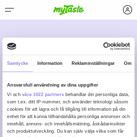
B
Samtycke
Information
Reklaminställningar
Om
Ansvarsfull användning av dina uppgifter
bibban47
Vi och
våra 1022 partners
behandlar din personliga data,
som t.ex. ditt IP-nummer, och använder teknologi såsom
cookies för att lagra och få tillgång till information på din
0
0
0
Följ
enhet för att kunna tillhandahålla personliga annonser och
Recept
Följare
Följer
innehåll, annons- och innehållsmätning, åskådarinsikter
Logga in för att följa
och produktutveckling. Du kan själv välja vilka som får