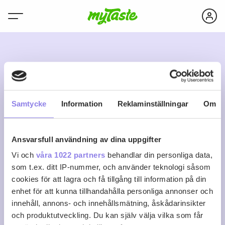
A
Samtycke
Information
Reklaminställningar
Om
Ansvarsfull användning av dina uppgifter
anemonica
Vi och
våra 1022 partners
behandlar din personliga data,
som t.ex. ditt IP-nummer, och använder teknologi såsom
cookies för att lagra och få tillgång till information på din
0
0
0
Följ
enhet för att kunna tillhandahålla personliga annonser och
Recept
Följare
Följer
innehåll, annons- och innehållsmätning, åskådarinsikter
Logga in för att följa
och produktutveckling. Du kan själv välja vilka som får