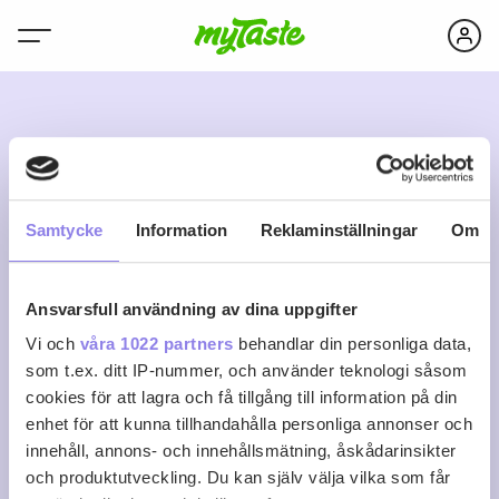
A
Samtycke
Information
Reklaminställningar
Om
Ansvarsfull användning av dina uppgifter
andin85
Vi och
våra 1022 partners
behandlar din personliga data,
som t.ex. ditt IP-nummer, och använder teknologi såsom
cookies för att lagra och få tillgång till information på din
0
0
0
Följ
enhet för att kunna tillhandahålla personliga annonser och
Recept
Följare
Följer
innehåll, annons- och innehållsmätning, åskådarinsikter
Logga in för att följa
och produktutveckling. Du kan själv välja vilka som får