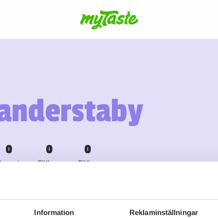
anderstaby
0
0
0
Recept
Följare
Följer
Information
Reklaminställningar