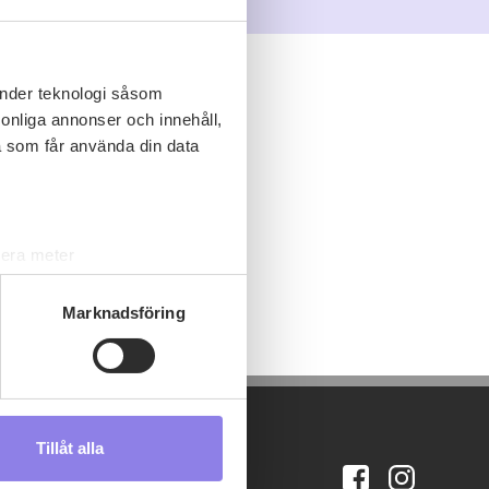
änder teknologi såsom
rsonliga annonser och innehåll,
a som får använda din data
lera meter
ryck)
ljsektionen
. Du kan ändra
Marknadsföring
s måste du därför vara 25 år
Tillåt alla
andahålla funktioner för