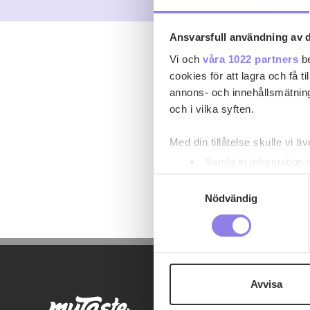
Ansvarsfull användning av d
Vi och
våra 1022 partners
be
cookies för att lagra och få t
annons- och innehållsmätning
och i vilka syften.
Med din tillåtelse skulle vi äve
Samla in information 
Identifiera din enhet 
Samtyckesval
Ta reda på mer om hur dina pe
Nödvändig
eller dra tillbaka ditt samtyc
Denna webbplats innehåller
eller äldre. Genom att besöka
Avvisa
Vi använder enhetsidentifierar