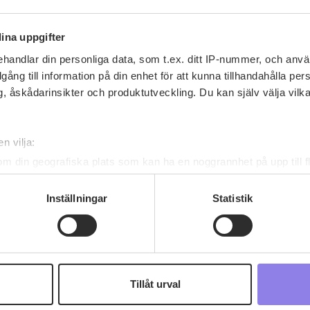
ina uppgifter
handlar din personliga data, som t.ex. ditt IP-nummer, och anv
illgång till information på din enhet för att kunna tillhandahålla pe
, åskådarinsikter och produktutveckling. Du kan själv välja vilk
Recept av anderstaby
n vilja:
anderstaby
har inga recept ännu
om din geografiska plats som kan ha en noggrannhet på upp till f
genom att aktivt skanna den för specifika kännetecken (fingeravt
rsonliga uppgifter behandlas och ställ in dina preferenser i
deta
Inställningar
Statistik
ke när som helst från cookie-förklaringen.
 information om alkoholdrycker.
För besök på denna webbplat
 webbplatsen intygar du att du är 25 år eller äldre.
Tillåt urval
e för att anpassa innehållet och annonserna till användarna, tillh