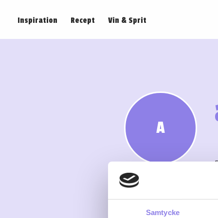
Inspiration
Recept
Vin & Sprit
A
Samtycke