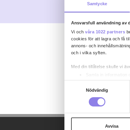
Samtycke
Ansvarsfull användning av d
Vi och
våra 1022 partners
be
cookies för att lagra och få t
annons- och innehållsmätning
och i vilka syften.
Med din tillåtelse skulle vi äve
Samla in information 
Identifiera din enhet 
Samtyckesval
Ta reda på mer om hur dina pe
Nödvändig
eller dra tillbaka ditt samtyc
Denna webbplats innehåller
eller äldre. Genom att besöka
Avvisa