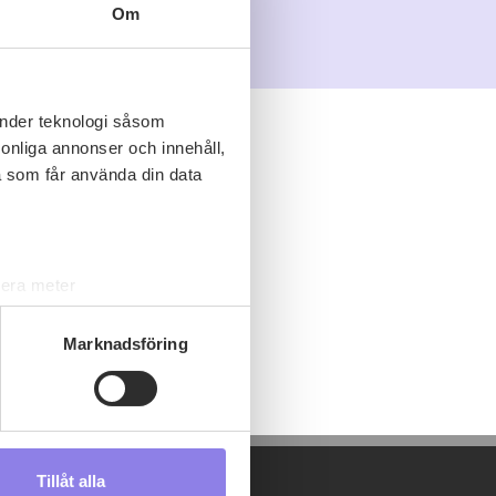
Om
änder teknologi såsom
rsonliga annonser och innehåll,
a som får använda din data
lera meter
ryck)
ljsektionen
. Du kan ändra
Marknadsföring
s måste du därför vara 25 år
Tillåt alla