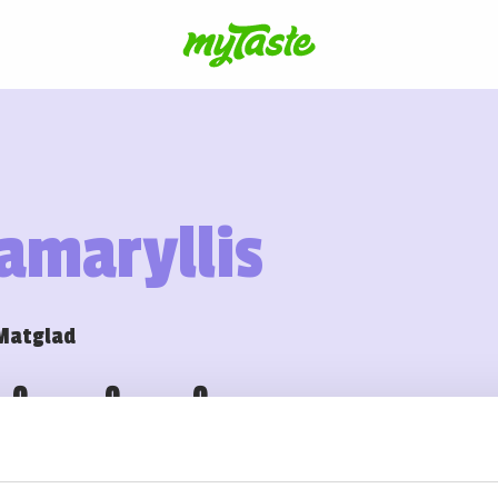
amaryllis
Matglad
0
0
0
Recept
Följare
Följer