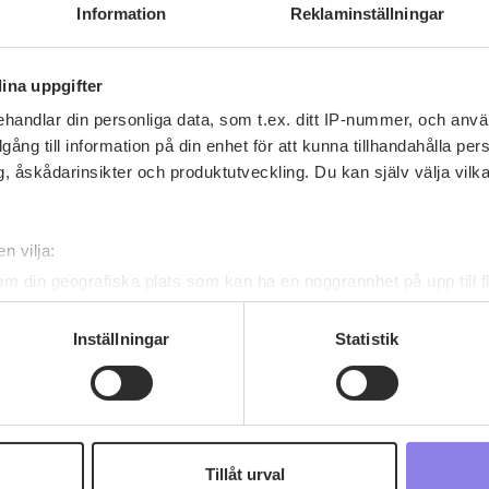
Information
Reklaminställningar
ina uppgifter
handlar din personliga data, som t.ex. ditt IP-nummer, och anv
illgång till information på din enhet för att kunna tillhandahålla pe
, åskådarinsikter och produktutveckling. Du kan själv välja vilk
Recept av amaryllisokt
n vilja:
om din geografiska plats som kan ha en noggrannhet på upp till f
amaryllisokt
har inga recept ännu
genom att aktivt skanna den för specifika kännetecken (fingeravt
rsonliga uppgifter behandlas och ställ in dina preferenser i
deta
Inställningar
Statistik
ke när som helst från cookie-förklaringen.
 information om alkoholdrycker.
För besök på denna webbplat
 webbplatsen intygar du att du är 25 år eller äldre.
Tillåt urval