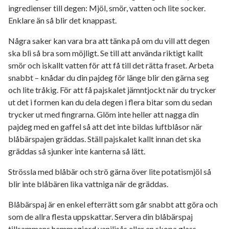
ingredienser till degen: Mjöl, smör, vatten och lite socker.
Enklare än så blir det knappast.
Några saker kan vara bra att tänka på om du vill att degen
ska bli så bra som möjligt. Se till att använda riktigt kallt
smör och iskallt vatten för att få till det rätta fraset. Arbeta
snabbt – knådar du din pajdeg för länge blir den gärna seg
och lite tråkig. För att få pajskalet jämntjockt när du trycker
ut det i formen kan du dela degen i flera bitar som du sedan
trycker ut med fingrarna. Glöm inte heller att nagga din
pajdeg med en gaffel så att det inte bildas luftblåsor när
blåbärspajen gräddas. Ställ pajskalet kallt innan det ska
gräddas så sjunker inte kanterna så lätt.
Strössla med blåbär och strö gärna över lite potatismjöl så
blir inte blåbären lika vattniga när de gräddas.
Blåbärspaj är en enkel efterrätt som går snabbt att göra och
som de allra flesta uppskattar. Servera din blåbärspaj
tillsammans hemmagjord vaniljsås eller en skopa glass.