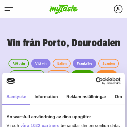
Vin från Porto, Dourodalen
Rött vin
Vitt vin
Italien
Frankrike
Spanien
Mousserande vin
Tyskland
Sydafrika
Rosévin
Sprit
Portugal
USA
Samtycke
Information
Reklaminställningar
Om
Ansvarsfull användning av dina uppgifter
Vi och
våra 1022 partners
behandlar din personliga data,