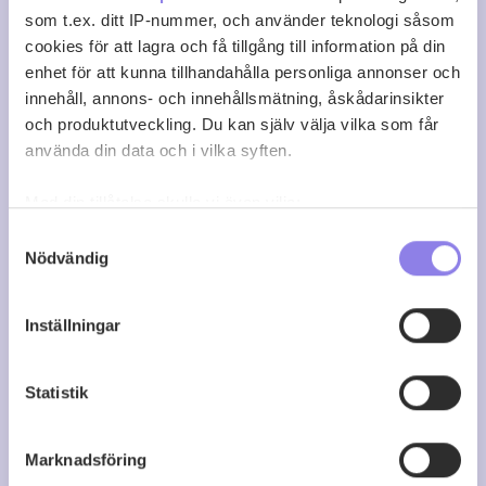
som t.ex. ditt IP-nummer, och använder teknologi såsom
cookies för att lagra och få tillgång till information på din
enhet för att kunna tillhandahålla personliga annonser och
innehåll, annons- och innehållsmätning, åskådarinsikter
och produktutveckling. Du kan själv välja vilka som får
använda din data och i vilka syften.
Med din tillåtelse skulle vi även vilja:
Samla in information om din geografiska plats
Samtyckesval
Nödvändig
som kan ha en noggrannhet på upp till flera meter
Identifiera din enhet genom att aktivt skanna den
för specifika kännetecken (fingeravtryck)
Inställningar
Ta reda på mer om hur dina personliga uppgifter
Feuerheerd’s Vintage 2003
behandlas och ställ in dina preferenser i
detaljsektionen
.
Statistik
Du kan ändra eller dra tillbaka ditt samtycke när som
köp 404 kr
helst från cookie-förklaringen.
Marknadsföring
Denna webbplats innehåller information om
0
0