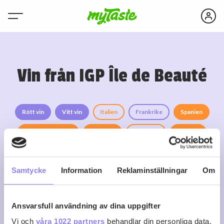
Vin från IGP Île de Beauté
Rött vin
Vitt vin
Italien
Frankrike
Spanien
Mousserande vin
Tyskland
Sydafrika
Rosévin
Sprit
Portugal
USA
Samtycke
Information
Reklaminställningar
Om
Ansvarsfull användning av dina uppgifter
Vi och
våra 1022 partners
behandlar din personliga data,