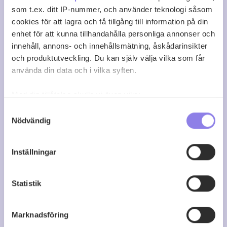
som t.ex. ditt IP-nummer, och använder teknologi såsom
cookies för att lagra och få tillgång till information på din
enhet för att kunna tillhandahålla personliga annonser och
innehåll, annons- och innehållsmätning, åskådarinsikter
och produktutveckling. Du kan själv välja vilka som får
använda din data och i vilka syften.
Med din tillåtelse skulle vi även vilja:
Samla in information om din geografiska plats
Samtyckesval
Nödvändig
som kan ha en noggrannhet på upp till flera meter
Identifiera din enhet genom att aktivt skanna den
för specifika kännetecken (fingeravtryck)
Inställningar
Ta reda på mer om hur dina personliga uppgifter
Maison Blanche Rosé
behandlas och ställ in dina preferenser i
detaljsektionen
.
Statistik
Du kan ändra eller dra tillbaka ditt samtycke när som
köp 109 kr
helst från cookie-förklaringen.
Marknadsföring
Denna webbplats innehåller information om
0
0