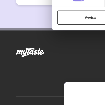
Denna webbplats innehåller
eller äldre. Genom att besöka
Avvisa
Vi använder enhetsidentifierar
sociala medier och analysera 
till de sociala medier och a
med annan information som du 