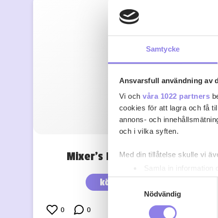
Samtycke
Ansvarsfull användning av d
Vi och
våra 1022 partners
be
cookies för att lagra och få t
annons- och innehållsmätning
och i vilka syften.
Mixer’s Barcraft Paloma
Med din tillåtelse skulle vi äve
Samla in information 
Identifiera din enhet 
köp 39.90 kr
Samtyckesval
Ta reda på mer om hur dina pe
Nödvändig
eller dra tillbaka ditt samtyc
0
0