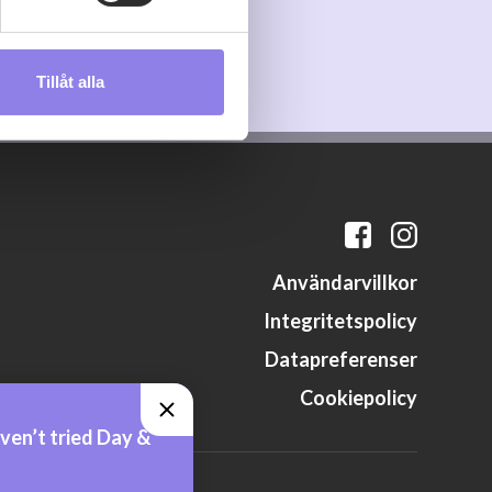
s måste du därför vara 25 år
Tillåt alla
andahålla funktioner för
n information från din enhet
 tur kombinera informationen
deras tjänster.
Användarvillkor
Integritetspolicy
Datapreferenser
Cookiepolicy
ven’t tried Day &