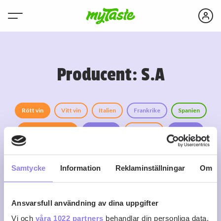
Producent: S.A
Rött vin
Vitt vin
Italien
Frankrike
Spanien
Mousserande vin
Tyskland
Sydafrika
Rosévin
Sprit
Portugal
USA
Samtycke
Information
Reklaminställningar
Om
Ansvarsfull användning av dina uppgifter
Vi och
våra 1022 partners
behandlar din personliga data,