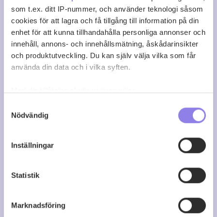
som t.ex. ditt IP-nummer, och använder teknologi såsom
cookies för att lagra och få tillgång till information på din
enhet för att kunna tillhandahålla personliga annonser och
innehåll, annons- och innehållsmätning, åskådarinsikter
och produktutveckling. Du kan själv välja vilka som får
använda din data och i vilka syften.
Med din tillåtelse skulle vi även vilja:
Samla in information om din geografiska plats
Samtyckesval
Nödvändig
som kan ha en noggrannhet på upp till flera meter
Identifiera din enhet genom att aktivt skanna den
för specifika kännetecken (fingeravtryck)
Inställningar
Ta reda på mer om hur dina personliga uppgifter
Iron Maiden Darkest Red
behandlas och ställ in dina preferenser i
detaljsektionen
.
Statistik
Du kan ändra eller dra tillbaka ditt samtycke när som
köp 139 kr
helst från cookie-förklaringen.
Marknadsföring
Denna webbplats innehåller information om
0
0