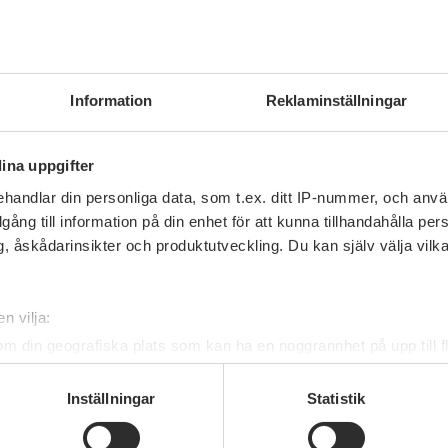
Information
Reklaminställningar
ina uppgifter
handlar din personliga data, som t.ex. ditt IP-nummer, och anv
illgång till information på din enhet för att kunna tillhandahålla pe
, åskådarinsikter och produktutveckling. Du kan själv välja vilk
n vilja:
om din geografiska plats som kan ha en noggrannhet på upp till f
genom att aktivt skanna den för specifika kännetecken (fingeravt
rsonliga uppgifter behandlas och ställ in dina preferenser i
deta
Inställningar
Statistik
ke när som helst från cookie-förklaringen.