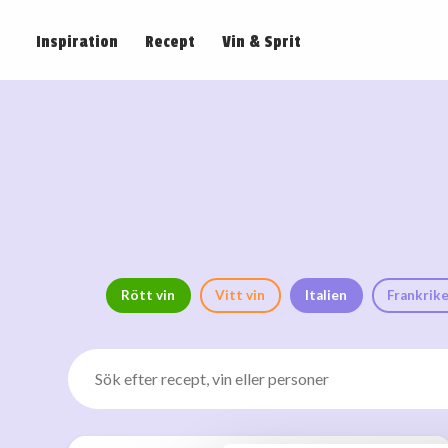
Inspiration
Recept
Vin & Sprit
Rött vin
Vitt vin
Italien
Frankrik