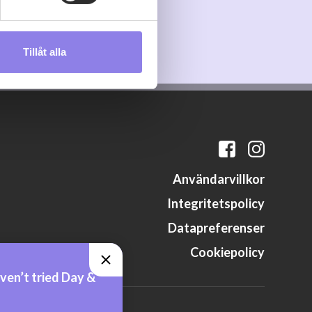
s måste du därför vara 25 år
Tillåt alla
andahålla funktioner för
n information från din enhet
 tur kombinera informationen
deras tjänster.
Användarvillkor
Integritetspolicy
Datapreferenser
Cookiepolicy
ven’t tried Day &