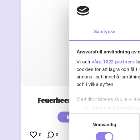
Samtycke
Ansvarsfull användning av d
Vi och
våra 1022 partners
be
cookies för att lagra och få t
annons- och innehållsmätning
och i vilka syften.
Feuerheerd’s Vintage 2003
Med din tillåtelse skulle vi äve
Samla in information 
Identifiera din enhet 
köp 404 kr
Samtyckesval
Ta reda på mer om hur dina pe
Nödvändig
eller dra tillbaka ditt samtyc
0
0