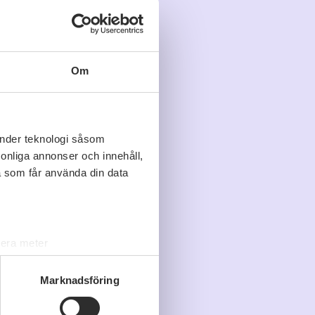
Om
änder teknologi såsom
rsonliga annonser och innehåll,
a som får använda din data
lera meter
ryck)
ljsektionen
. Du kan ändra
Marknadsföring