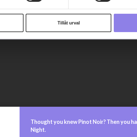
 information om alkoholdrycker.
För besök på denna webbplat
 webbplatsen intygar du att du är 25 år eller äldre.
Tillåt urval
e för att anpassa innehållet och annonserna till användarna, tillh
vår trafik. Vi vidarebefordrar även sådana identifierare och anna
nnons- och analysföretag som vi samarbetar med. Dessa kan i sin
har tillhandahållit eller som de har samlat in när du har använt 
Thought you knew Pinot Noir? Then you ha
Night.