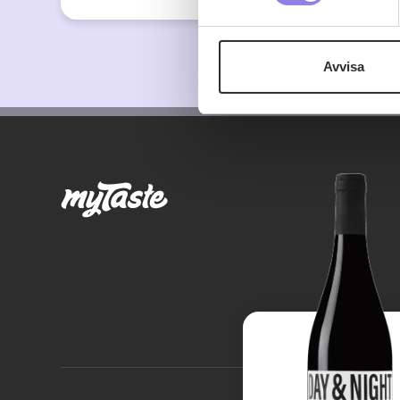
Denna webbplats innehåller
eller äldre. Genom att besöka
Avvisa
Vi använder enhetsidentifierar
sociala medier och analysera 
till de sociala medier och a
med annan information som du 