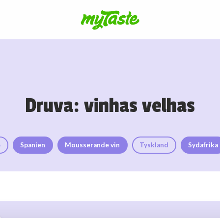
Druva: vinhas velhas
e
Spanien
Mousserande vin
Tyskland
Sydafrika