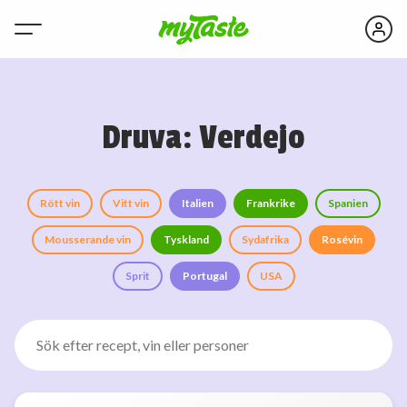
Druva: Verdejo
Rött vin
Vitt vin
Italien
Frankrike
Spanien
Mousserande vin
Tyskland
Sydafrika
Rosévin
Sprit
Portugal
USA