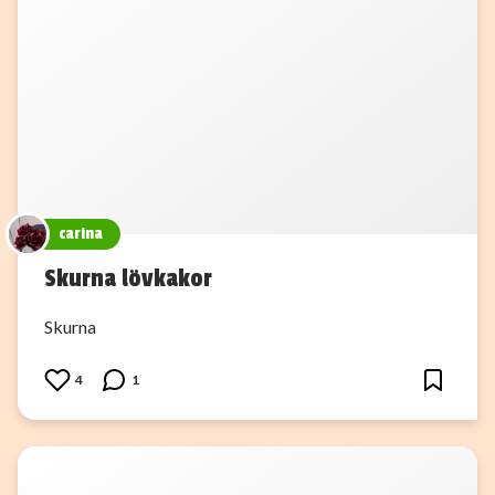
carina
Skurna lövkakor
Skurna
4
1