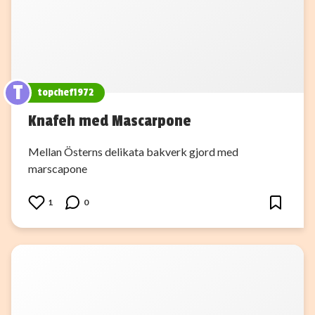
T
topchef1972
Knafeh med Mascarpone
Mellan Österns delikata bakverk gjord med
marscapone
1
0