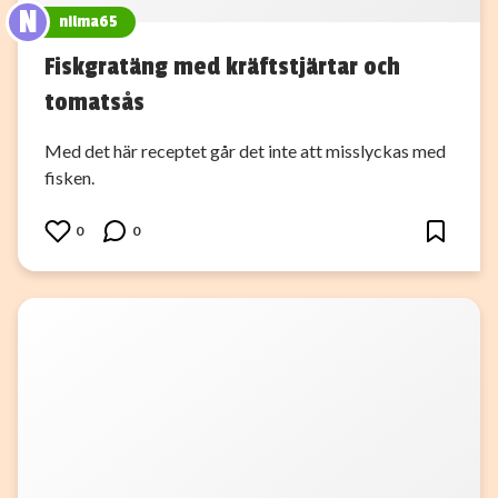
N
nilma65
Fiskgratäng med kräftstjärtar och
tomatsås
Med det här receptet går det inte att misslyckas med
fisken.
0
0