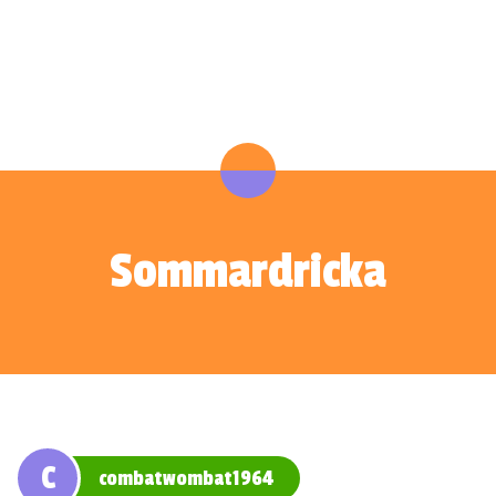
Sommardricka
C
combatwombat1964