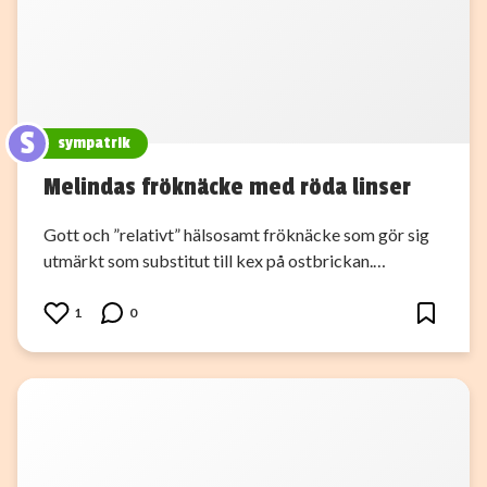
S
sympatrik
Melindas fröknäcke med röda linser
Gott och ”relativt” hälsosamt fröknäcke som gör sig
utmärkt som substitut till kex på ostbrickan.…
1
0