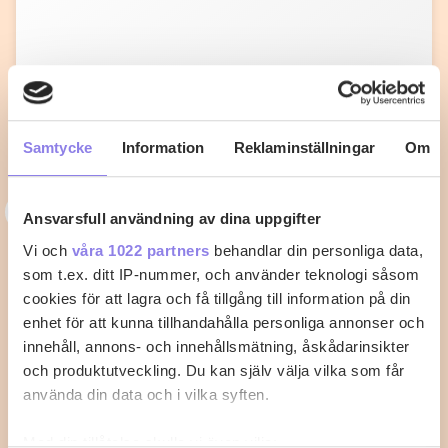
Samtycke
Information
Reklaminställningar
Om
3
33alva
Ansvarsfull användning av dina uppgifter
Kycklingklubba i ugn – Så lyckas du
Vi och
våra 1022 partners
behandlar din personliga data,
som t.ex. ditt IP-nummer, och använder teknologi såsom
med perfekt tillagning
cookies för att lagra och få tillgång till information på din
enhet för att kunna tillhandahålla personliga annonser och
När du vill laga kycklingklubba i ugn är det viktigt att
innehåll, annons- och innehållsmätning, åskådarinsikter
känna till rätt temperatur…
och produktutveckling. Du kan själv välja vilka som får
använda din data och i vilka syften.
2
0
Med din tillåtelse skulle vi även vilja: