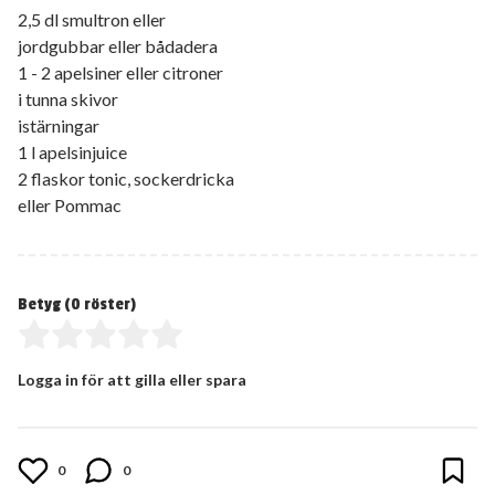
2,5 dl smultron eller
jordgubbar eller bådadera
1 - 2 apelsiner eller citroner
i tunna skivor
istärningar
1 l apelsinjuice
2 flaskor tonic, sockerdricka
eller Pommac
Betyg (
0
röster)
Logga in för att gilla eller spara
0
0