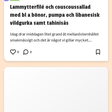
Lammytterfilé och couscoussallad
med bl a bönor, pumpa och libanesisk
vildgurka samt tahinisås
Idag drar middagen litet grand åt mellanösternhållet
smakmässigt och det är något vi gillar mycket.…
0
0