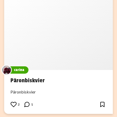
carina
Päronbiskvier
Päronbiskvier
2
1