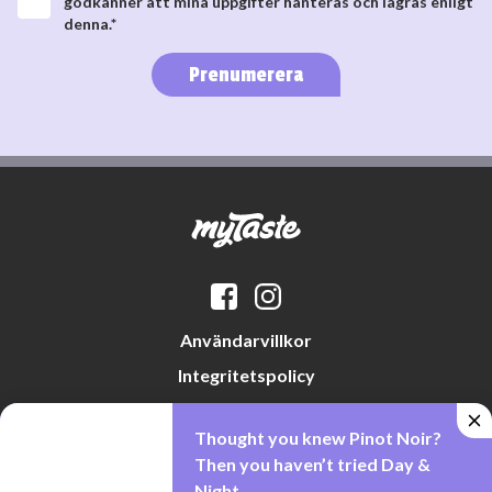
godkänner att mina uppgifter hanteras och lagras enligt
denna.*
Prenumerera
Användarvillkor
Integritetspolicy
Datapreferenser
Thought you knew Pinot Noir?
Cookiepolicy
Then you haven’t tried Day &
Night.