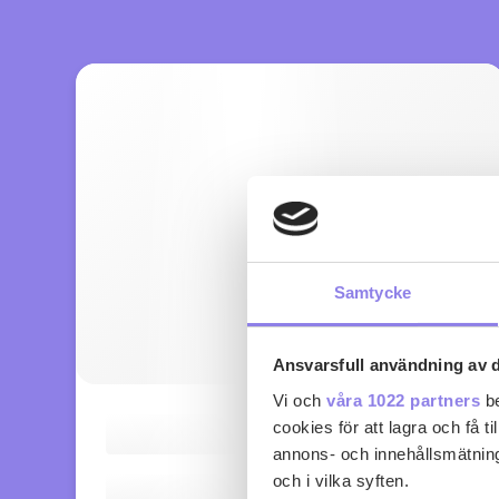
Samtycke
Ansvarsfull användning av d
Vi och
våra 1022 partners
be
cookies för att lagra och få t
annons- och innehållsmätning
och i vilka syften.