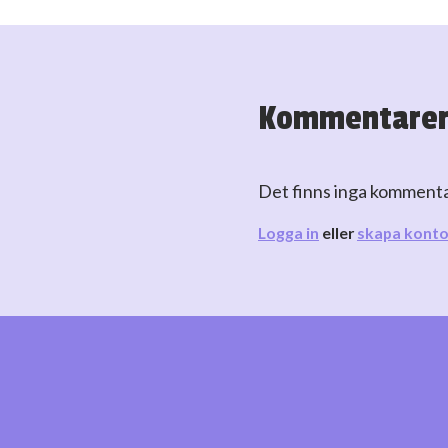
Kommentare
Det finns inga komment
Logga in
eller
skapa kont