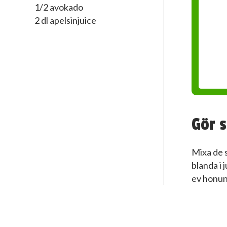
1/2 avokado
2 dl apelsinjuice
Gör s
Mixa de 
blanda i 
ev honu