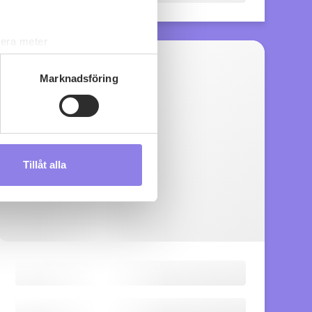
lera meter
ryck)
ljsektionen
. Du kan ändra
Marknadsföring
s måste du därför vara 25 år
Tillåt alla
andahålla funktioner för
n information från din enhet
 tur kombinera informationen
deras tjänster.