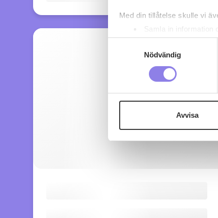
Med din tillåtelse skulle vi äve
Samla in information 
Identifiera din enhet 
Samtyckesval
Ta reda på mer om hur dina pe
Nödvändig
eller dra tillbaka ditt samtyc
Denna webbplats innehåller
eller äldre. Genom att besöka
Avvisa
Vi använder enhetsidentifierar
sociala medier och analysera 
till de sociala medier och a
med annan information som du 