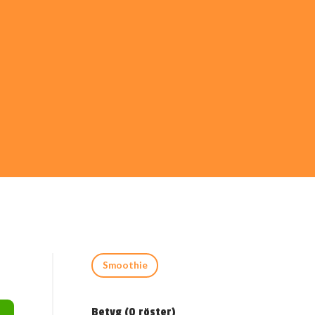
Smoothie
Betyg (
0
röster)