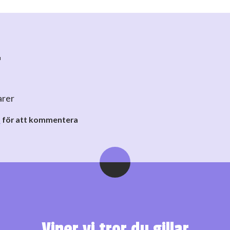
r
arer
o
för att kommentera
Viner vi tror du gillar