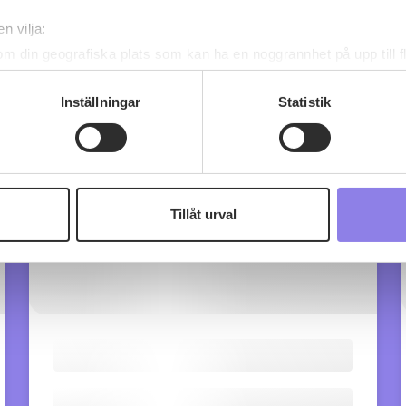
n vilja:
om din geografiska plats som kan ha en noggrannhet på upp till f
genom att aktivt skanna den för specifika kännetecken (fingeravt
rsonliga uppgifter behandlas och ställ in dina preferenser i
deta
Inställningar
Statistik
ke när som helst från cookie-förklaringen.
 information om alkoholdrycker.
För besök på denna webbplat
 webbplatsen intygar du att du är 25 år eller äldre.
Tillåt urval
e för att anpassa innehållet och annonserna till användarna, tillh
vår trafik. Vi vidarebefordrar även sådana identifierare och anna
nnons- och analysföretag som vi samarbetar med. Dessa kan i sin
har tillhandahållit eller som de har samlat in när du har använt 