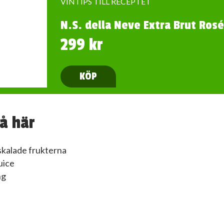
VINTIPS TILL RECEPTET
N.S. della Neve Extra Brut Rosé
299 kr
KÖP
å här
skalade frukterna
juice
ng