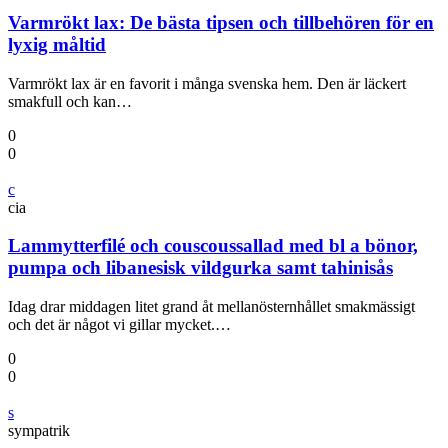
Varmrökt lax: De bästa tipsen och tillbehören för en
lyxig måltid
Varmrökt lax är en favorit i många svenska hem. Den är läckert
smakfull och kan…
0
0
c
cia
Lammytterfilé och couscoussallad med bl a bönor,
pumpa och libanesisk vildgurka samt tahinisås
Idag drar middagen litet grand åt mellanösternhållet smakmässigt
och det är något vi gillar mycket.…
0
0
s
sympatrik