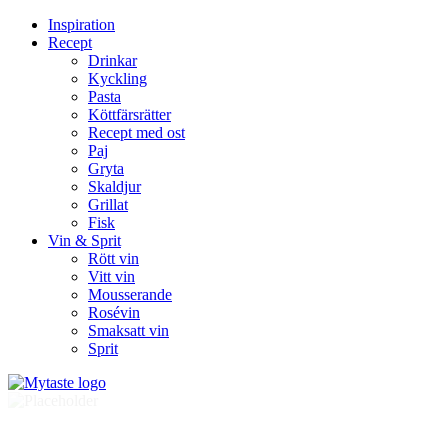
Inspiration
Recept
Drinkar
Kyckling
Pasta
Köttfärsrätter
Recept med ost
Paj
Gryta
Skaldjur
Grillat
Fisk
Vin & Sprit
Rött vin
Vitt vin
Mousserande
Rosévin
Smaksatt vin
Sprit