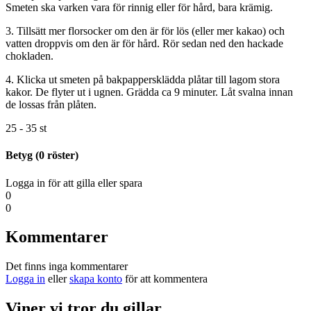
Smeten ska varken vara för rinnig eller för hård, bara krämig.
3. Tillsätt mer florsocker om den är för lös (eller mer kakao) och
vatten droppvis om den är för hård. Rör sedan ned den hackade
chokladen.
4. Klicka ut smeten på bakpappersklädda plåtar till lagom stora
kakor. De flyter ut i ugnen. Grädda ca 9 minuter. Låt svalna innan
de lossas från plåten.
25 - 35 st
Betyg (
0
röster)
Logga in för att gilla eller spara
0
0
Kommentarer
Det finns inga kommentarer
Logga in
eller
skapa konto
för att kommentera
Viner vi tror du gillar