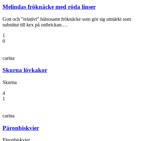
Melindas fröknäcke med röda linser
Gott och ”relativt” hälsosamt fröknäcke som gör sig utmärkt som
substitut till kex på ostbrickan.…
1
0
carina
Skurna lövkakor
Skurna
4
1
carina
Päronbiskvier
Päronbiskvier