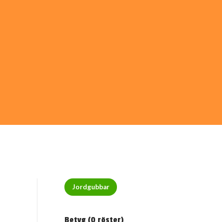
Jordgubbar
Betyg (
0
röster)