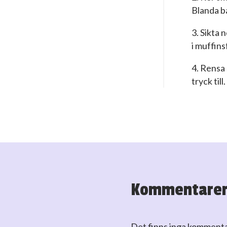
Blanda b
3. Sikta 
i muffin
4. Rensa 
tryck til
Kommentare
Det finns inga komment