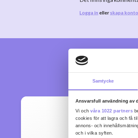
Logga in
eller
skapa kont
Samtycke
Ansvarsfull användning av d
Vi och
våra 1022 partners
be
cookies för att lagra och få t
annons- och innehållsmätning
och i vilka syften.