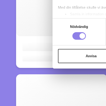
Med din tillåtelse skulle vi äve
Samla in information 
Identifiera din enhet 
Samtyckesval
Ta reda på mer om hur dina pe
Nödvändig
eller dra tillbaka ditt samtyc
Denna webbplats innehåller
eller äldre. Genom att besöka
Avvisa
Vi använder enhetsidentifierar
sociala medier och analysera 
till de sociala medier och a
med annan information som du 