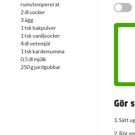
rumstempererat
2 dl socker
3 ägg
1 tsk bakpulver
1 tsk vaniljsocker
4 dl vetemjöl
1 tsk kardemumma
0,5 dl mjölk
250 g jordgubbar
Gör s
1. Sätt u
2. Rör sm