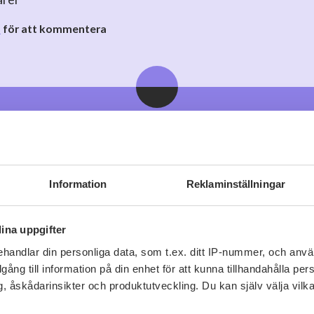
o
för att kommentera
Viner vi tror du gillar
Information
Reklaminställningar
ina uppgifter
handlar din personliga data, som t.ex. ditt IP-nummer, och anv
illgång till information på din enhet för att kunna tillhandahålla pe
, åskådarinsikter och produktutveckling. Du kan själv välja vilk