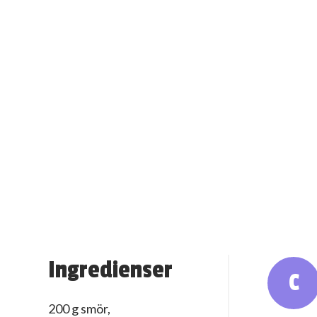
Ingredienser
C
200 g smör,