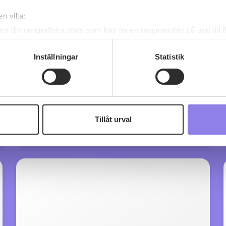
n vilja:
om din geografiska plats som kan ha en noggrannhet på upp till f
genom att aktivt skanna den för specifika kännetecken (fingeravt
rsonliga uppgifter behandlas och ställ in dina preferenser i
deta
Inställningar
Statistik
ke när som helst från cookie-förklaringen.
 information om alkoholdrycker.
För besök på denna webbplat
 webbplatsen intygar du att du är 25 år eller äldre.
Tillåt urval
e för att anpassa innehållet och annonserna till användarna, tillh
vår trafik. Vi vidarebefordrar även sådana identifierare och anna
nnons- och analysföretag som vi samarbetar med. Dessa kan i sin
har tillhandahållit eller som de har samlat in när du har använt 