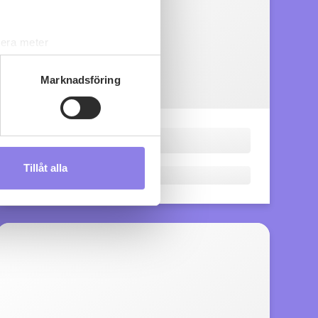
lera meter
ryck)
ljsektionen
. Du kan ändra
Marknadsföring
s måste du därför vara 25 år
Tillåt alla
andahålla funktioner för
n information från din enhet
 tur kombinera informationen
deras tjänster.