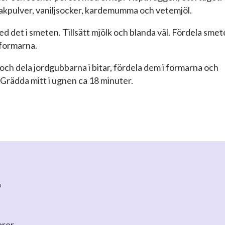
akpulver, vaniljsocker, kardemumma och vetemjöl.
ned det i smeten. Tillsätt mjölk och blanda väl. Fördela sme
sformarna.
och dela jordgubbarna i bitar, fördela dem i formarna och
l. Grädda mitt i ugnen ca 18 minuter.
r
arer