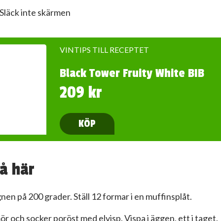
Släck inte skärmen
VINTIPS TILL RECEPTET
Black Tower Fruity White BIB
209 kr
KÖP
å här
gnen på 200 grader. Ställ 12 formar i en muffinsplåt.
ör och socker poröst med elvisp. Vispa i äggen, ett i taget.