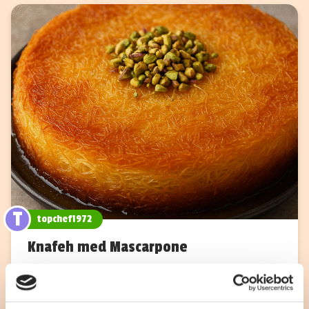
T
topchef1972
Knafeh med Mascarpone
Mellan Österns delikata bakverk gjord med
marscapone