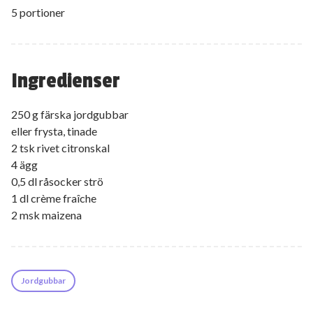
5 portioner
Ingredienser
250 g färska jordgubbar
eller frysta, tinade
2 tsk rivet citronskal
4 ägg
0,5 dl råsocker strö
1 dl crème fraîche
2 msk maizena
Jordgubbar