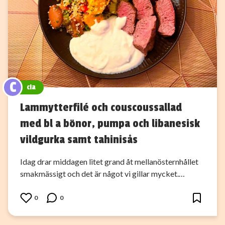
C
cia
Lammytterfilé och couscoussallad
med bl a bönor, pumpa och libanesisk
vildgurka samt tahinisås
Idag drar middagen litet grand åt mellanösternhållet
smakmässigt och det är något vi gillar mycket.…
0
0