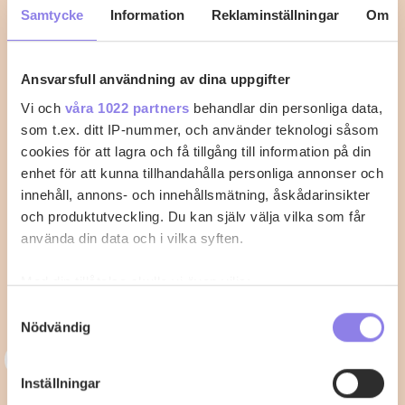
Samtycke
Information
Reklaminställningar
Om
1
0
Ansvarsfull användning av dina uppgifter
Vi och
våra 1022 partners
behandlar din personliga data,
som t.ex. ditt IP-nummer, och använder teknologi såsom
cookies för att lagra och få tillgång till information på din
enhet för att kunna tillhandahålla personliga annonser och
innehåll, annons- och innehållsmätning, åskådarinsikter
och produktutveckling. Du kan själv välja vilka som får
använda din data och i vilka syften.
Med din tillåtelse skulle vi även vilja:
Samla in information om din geografiska plats
Samtyckesval
Nödvändig
som kan ha en noggrannhet på upp till flera meter
Identifiera din enhet genom att aktivt skanna den
3
33alva
för specifika kännetecken (fingeravtryck)
Inställningar
Kycklingklubba i ugn – Så lyckas du
Ta reda på mer om hur dina personliga uppgifter