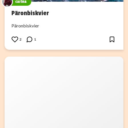
carina
Päronbiskvier
Päronbiskvier
2
1