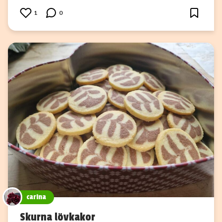
1
0
carina
Skurna lövkakor