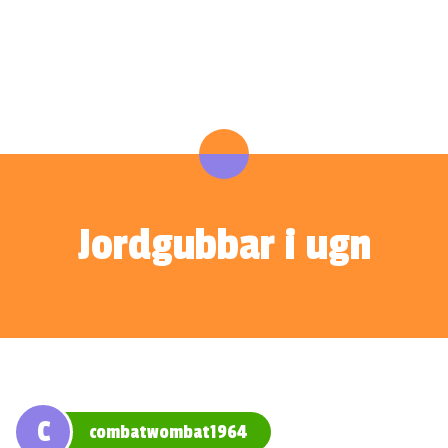
Jordgubbar i ugn
C
combatwombat1964