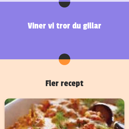
Viner vi tror du gillar
Fler recept