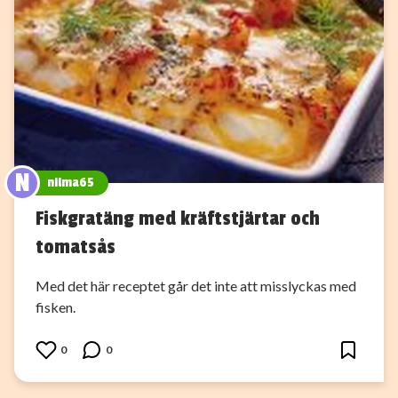
N
nilma65
Fiskgratäng med kräftstjärtar och
tomatsås
Med det här receptet går det inte att misslyckas med
fisken.
0
0