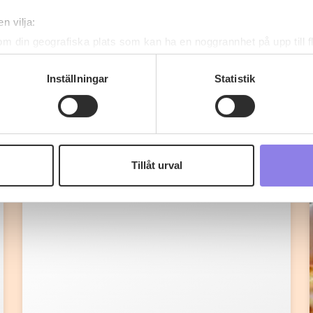
n vilja:
om din geografiska plats som kan ha en noggrannhet på upp till f
genom att aktivt skanna den för specifika kännetecken (fingeravt
rsonliga uppgifter behandlas och ställ in dina preferenser i
deta
Inställningar
Statistik
ke när som helst från cookie-förklaringen.
 information om alkoholdrycker.
För besök på denna webbplat
Fler recept
 webbplatsen intygar du att du är 25 år eller äldre.
Tillåt urval
e för att anpassa innehållet och annonserna till användarna, tillh
vår trafik. Vi vidarebefordrar även sådana identifierare och anna
nnons- och analysföretag som vi samarbetar med. Dessa kan i sin
har tillhandahållit eller som de har samlat in när du har använt 