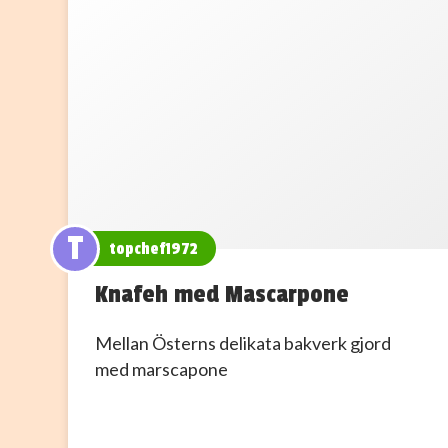
T
topchef1972
Knafeh med Mascarpone
Mellan Österns delikata bakverk gjord
med marscapone