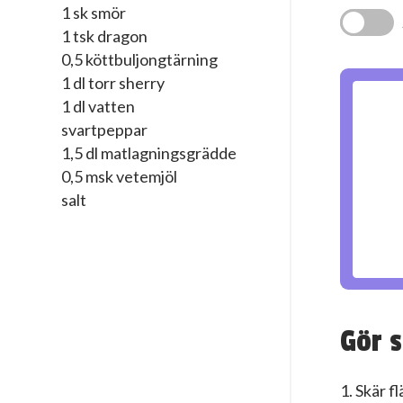
1 sk smör
1 tsk dragon
0,5 köttbuljongtärning
1 dl torr sherry
1 dl vatten
svartpeppar
1,5 dl matlagningsgrädde
0,5 msk vetemjöl
salt
Gör s
1. Skär f