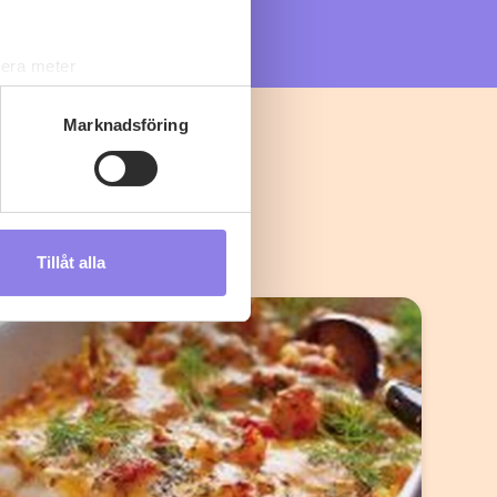
lera meter
ryck)
ljsektionen
. Du kan ändra
Marknadsföring
s måste du därför vara 25 år
Tillåt alla
andahålla funktioner för
n information från din enhet
 tur kombinera informationen
deras tjänster.