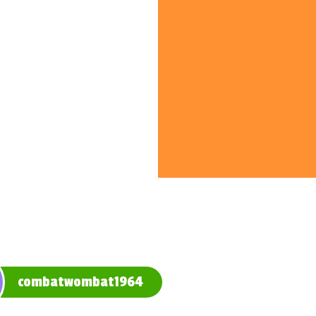
combatwombat1964