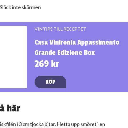
Släck inte skärmen
VINTIPS TILL RECEPTET
Casa Vinironia Appassimento
Grande Edizione Box
269 kr
KÖP
å här
läskfilén i 3 cm tjocka bitar. Hetta upp smöret i en