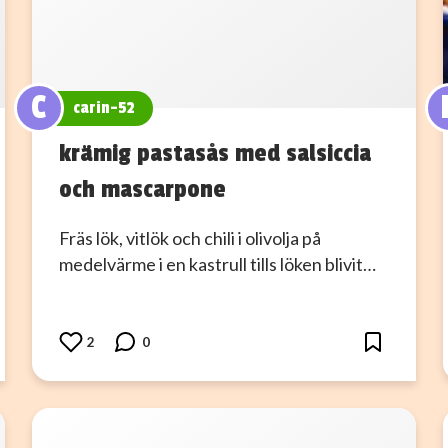
C
carin-52
krämig pastasås med salsiccia
och mascarpone
Fräs lök, vitlök och chili i olivolja på
medelvärme i en kastrull tills löken blivit…
2
0