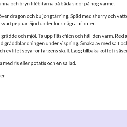
anna och bryn filébitarna på båda sidor på hög värme.
 över dragon och buljongtärning. Späd med sherry och vatt
 svartpeppar. Sjud under lock några minuter.
 grädde och mjöl. Ta upp fläskfilén och håll den varm. Red 
d gräddblandningen under vispning. Smaka av med salt oc
h ev litet soya för färgens skull. Lägg tillbaka köttet i såse
a med ris eller potatis och en sallad.
ner