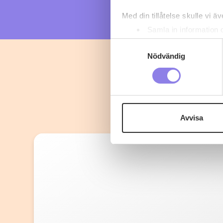
Med din tillåtelse skulle vi äve
Samla in information 
Identifiera din enhet 
Samtyckesval
Ta reda på mer om hur dina pe
Nödvändig
eller dra tillbaka ditt samtyc
Denna webbplats innehåller
eller äldre. Genom att besöka
Avvisa
Vi använder enhetsidentifierar
sociala medier och analysera 
till de sociala medier och a
med annan information som du 