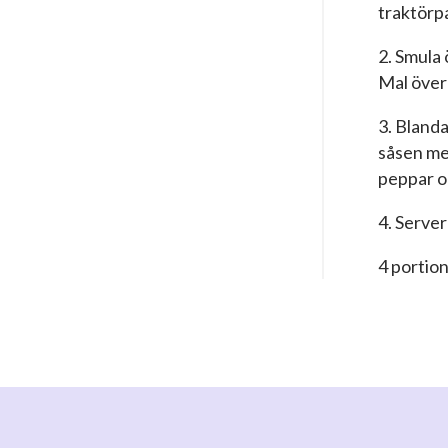
traktörp
2. Smula
Mal över
3. Blanda
såsen me
peppar oc
4. Server
4 portio