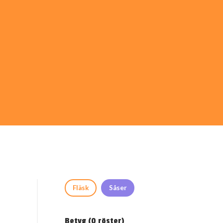
Fläsk
Såser
Betyg (
0
röster)