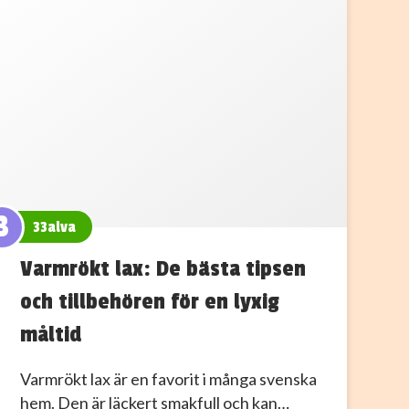
3
33alva
Varmrökt lax: De bästa tipsen
och tillbehören för en lyxig
måltid
Varmrökt lax är en favorit i många svenska
hem. Den är läckert smakfull och kan…