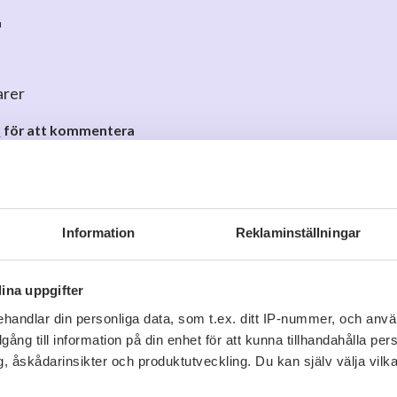
r
arer
o
för att kommentera
Information
Reklaminställningar
ina uppgifter
Viner vi tror du gillar
handlar din personliga data, som t.ex. ditt IP-nummer, och anv
illgång till information på din enhet för att kunna tillhandahålla pe
, åskådarinsikter och produktutveckling. Du kan själv välja vilk