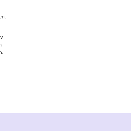
en.
av
h
n.