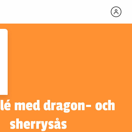
VINTIPS TILL
RECEPTET
Casa Vinironia
Appassimento
Grande
Edizione Box
ilé med dragon- och
sherrysås