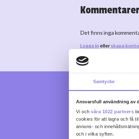
Kommentare
Det finns inga komment
Logga in
eller
skapa kont
Samtycke
Ansvarsfull användning av d
Vi och
våra 1022 partners
be
cookies för att lagra och få t
annons- och innehållsmätning
och i vilka syften.