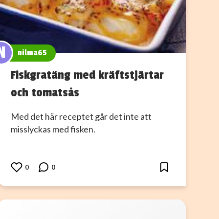
N
nilma65
Fiskgratäng med kräftstjärtar
och tomatsås
Med det här receptet går det inte att
misslyckas med fisken.
0
0