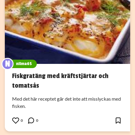
N
nilma65
Fiskgratäng med kräftstjärtar och
tomatsås
Med det här receptet går det inte att misslyckas med
fisken.
0
0