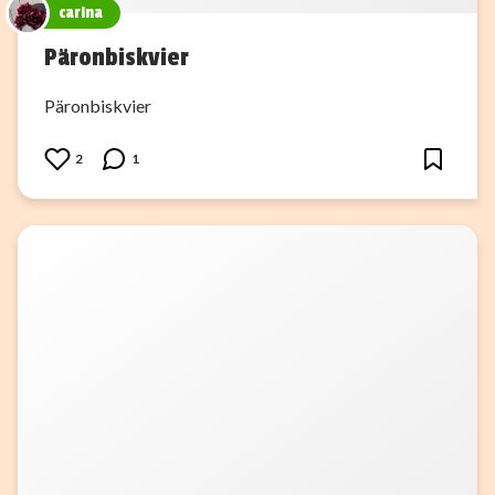
carina
Päronbiskvier
Päronbiskvier
2
1