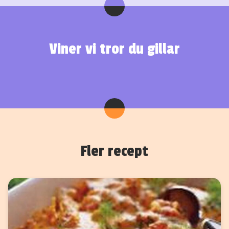
Viner vi tror du gillar
Fler recept