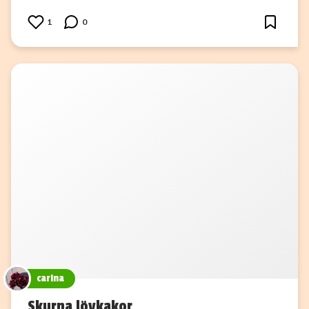
1
0
carina
Skurna lövkakor