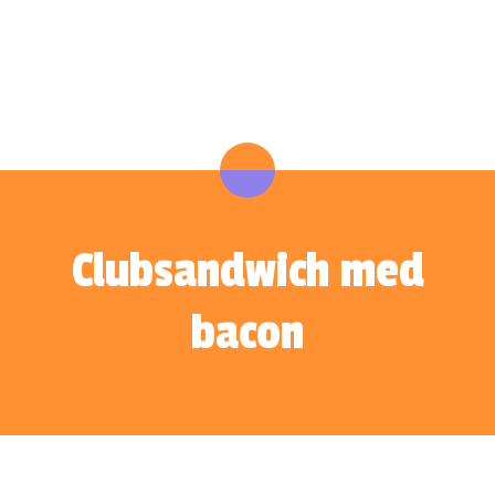
Clubsandwich med
bacon