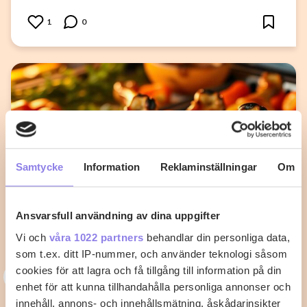
1
0
Samtycke
Information
Reklaminställningar
Om
Ansvarsfull användning av dina uppgifter
Vi och
våra 1022 partners
behandlar din personliga data,
som t.ex. ditt IP-nummer, och använder teknologi såsom
3
cookies för att lagra och få tillgång till information på din
33alva
enhet för att kunna tillhandahålla personliga annonser och
Kycklingklubba i ugn – Så lyckas du
innehåll, annons- och innehållsmätning, åskådarinsikter