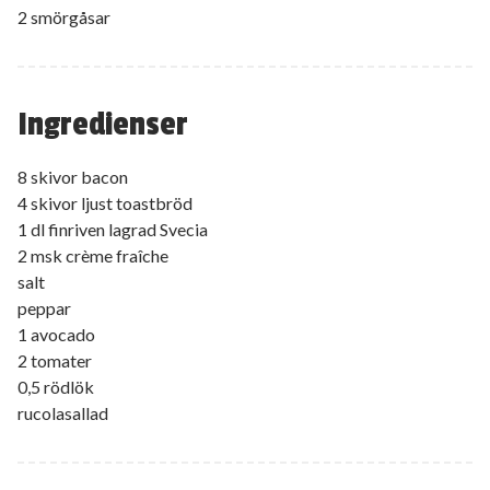
2 smörgåsar
Ingredienser
8 skivor bacon
4 skivor ljust toastbröd
1 dl finriven lagrad Svecia
2 msk crème fraîche
salt
peppar
1 avocado
2 tomater
0,5 rödlök
rucolasallad