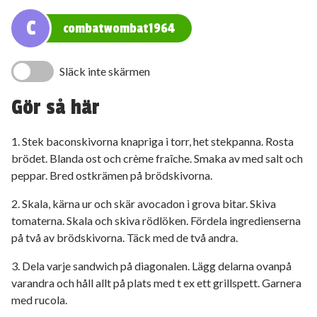
C
combatwombat1964
Släck inte skärmen
Gör så här
1. Stek baconskivorna knapriga i torr, het stekpanna. Rosta
brödet. Blanda ost och crème fraîche. Smaka av med salt och
peppar. Bred ostkrämen på brödskivorna.
2. Skala, kärna ur och skär avocadon i grova bitar. Skiva
tomaterna. Skala och skiva rödlöken. Fördela ingredienserna
på två av brödskivorna. Täck med de två andra.
3. Dela varje sandwich på diagonalen. Lägg delarna ovanpå
varandra och håll allt på plats med t ex ett grillspett. Garnera
med rucola.