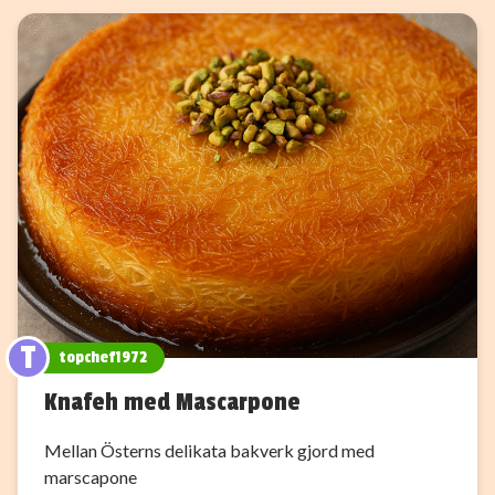
T
topchef1972
Knafeh med Mascarpone
Mellan Österns delikata bakverk gjord med
marscapone