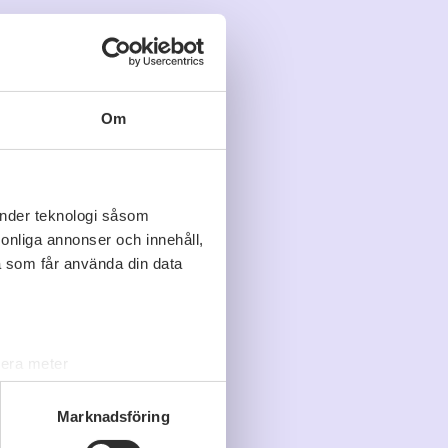
Om
änder teknologi såsom
rsonliga annonser och innehåll,
a som får använda din data
lera meter
ryck)
ljsektionen
. Du kan ändra
Marknadsföring