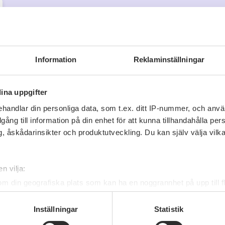
Information
Reklaminställningar
ina uppgifter
handlar din personliga data, som t.ex. ditt IP-nummer, och anv
illgång till information på din enhet för att kunna tillhandahålla pe
, åskådarinsikter och produktutveckling. Du kan själv välja vilk
n vilja:
om din geografiska plats som kan ha en noggrannhet på upp till f
genom att aktivt skanna den för specifika kännetecken (fingeravt
rsonliga uppgifter behandlas och ställ in dina preferenser i
deta
Inställningar
Statistik
ke när som helst från cookie-förklaringen.