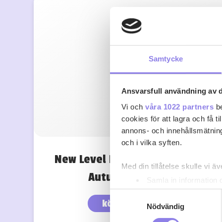
Samtycke
Ansvarsfull användning av d
Vi och
våra 1022 partners
be
cookies för att lagra och få t
annons- och innehållsmätning
och i vilka syften.
New Level Brewing Berserker
Med din tillåtelse skulle vi äve
Autumn Red Ale
Samla in information 
Identifiera din enhet 
Samtyckesval
köp 38.50 kr
Ta reda på mer om hur dina pe
Nödvändig
eller dra tillbaka ditt samtyc