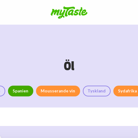
Öl
e
Spanien
Mousserande vin
Tyskland
Sydafrika