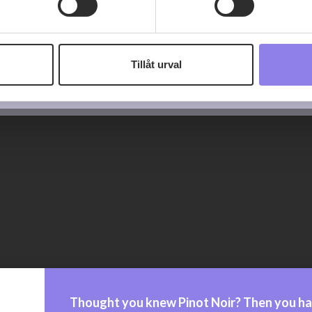
 information om alkoholdrycker.
För besök på denna webbplat
 webbplatsen intygar du att du är 25 år eller äldre.
Tillåt urval
e för att anpassa innehållet och annonserna till användarna, tillh
vår trafik. Vi vidarebefordrar även sådana identifierare och anna
nnons- och analysföretag som vi samarbetar med. Dessa kan i sin
har tillhandahållit eller som de har samlat in när du har använt 
Thought you knew Pinot Noir? Then you ha