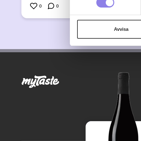
0
0
Denna webbplats innehåller
eller äldre. Genom att besöka
Avvisa
Vi använder enhetsidentifierar
sociala medier och analysera 
till de sociala medier och a
med annan information som du 