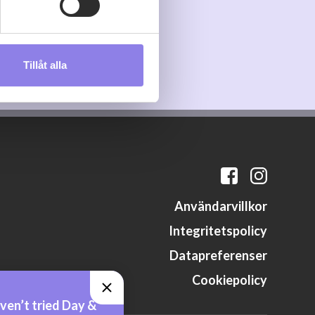
s måste du därför vara 25 år
Tillåt alla
andahålla funktioner för
n information från din enhet
 tur kombinera informationen
deras tjänster.
Användarvillkor
Integritetspolicy
Datapreferenser
Cookiepolicy
ven’t tried Day &