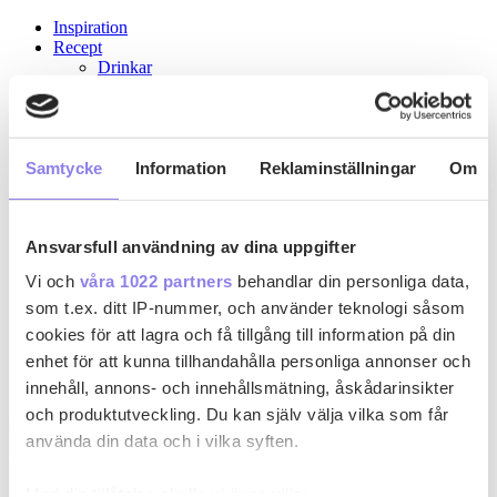
Inspiration
Recept
Drinkar
Kyckling
Pasta
Köttfärsrätter
Recept med ost
Paj
Samtycke
Information
Reklaminställningar
Om
Gryta
Skaldjur
Grillat
Ansvarsfull användning av dina uppgifter
Fisk
Vin & Sprit
Vi och
våra 1022 partners
behandlar din personliga data,
Rött vin
Vitt vin
som t.ex. ditt IP-nummer, och använder teknologi såsom
Mousserande
cookies för att lagra och få tillgång till information på din
Rosévin
enhet för att kunna tillhandahålla personliga annonser och
Smaksatt vin
Sprit
innehåll, annons- och innehållsmätning, åskådarinsikter
och produktutveckling. Du kan själv välja vilka som får
använda din data och i vilka syften.
Producent: Sister's Run Wine Company
Med din tillåtelse skulle vi även vilja: