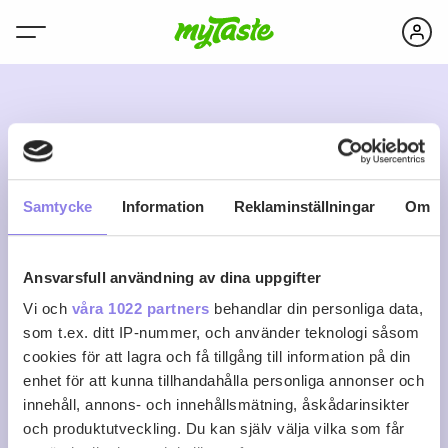
N
Samtycke
Information
Reklaminställningar
Om
Ansvarsfull användning av dina uppgifter
nazanetgebru
Vi och
våra 1022 partners
behandlar din personliga data,
som t.ex. ditt IP-nummer, och använder teknologi såsom
cookies för att lagra och få tillgång till information på din
0
0
0
Följ
enhet för att kunna tillhandahålla personliga annonser och
Recept
Följare
Följer
innehåll, annons- och innehållsmätning, åskådarinsikter
Logga in för att följa
och produktutveckling. Du kan själv välja vilka som får