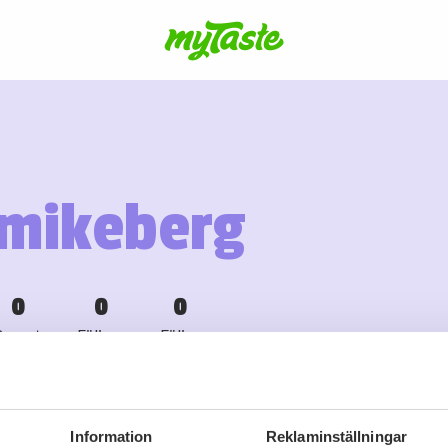
mikeberg
0
0
0
Recept
Följare
Följer
Information
Reklaminställningar