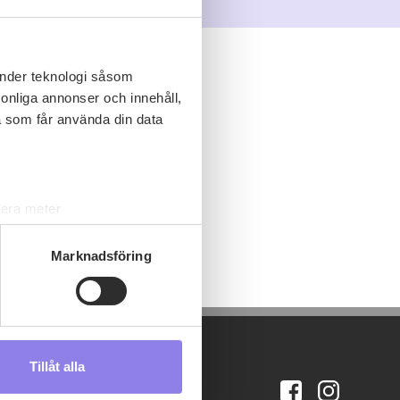
änder teknologi såsom
rsonliga annonser och innehåll,
a som får använda din data
lera meter
ryck)
ljsektionen
. Du kan ändra
Marknadsföring
s måste du därför vara 25 år
Tillåt alla
andahålla funktioner för