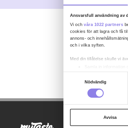
Ansvarsfull användning av d
Vi och
våra 1022 partners
be
cookies för att lagra och få t
annons- och innehållsmätning
och i vilka syften.
Med din tillåtelse skulle vi äve
Samla in information 
Identifiera din enhet 
Samtyckesval
Ta reda på mer om hur dina pe
Nödvändig
eller dra tillbaka ditt samtyc
Denna webbplats innehåller
eller äldre. Genom att besöka
Avvisa
Vi använder enhetsidentifierar