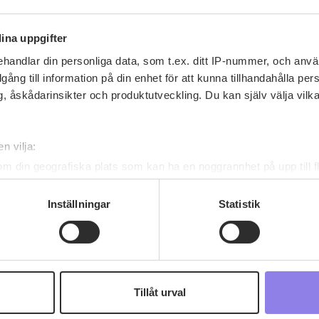
ina uppgifter
handlar din personliga data, som t.ex. ditt IP-nummer, och anv
illgång till information på din enhet för att kunna tillhandahålla pe
, åskådarinsikter och produktutveckling. Du kan själv välja vilk
Recept av mikeberg
n vilja:
mikeberg
har inga recept ännu
om din geografiska plats som kan ha en noggrannhet på upp till f
genom att aktivt skanna den för specifika kännetecken (fingeravt
rsonliga uppgifter behandlas och ställ in dina preferenser i
deta
Inställningar
Statistik
ke när som helst från cookie-förklaringen.
 information om alkoholdrycker.
För besök på denna webbplat
 webbplatsen intygar du att du är 25 år eller äldre.
Tillåt urval
e för att anpassa innehållet och annonserna till användarna, tillh