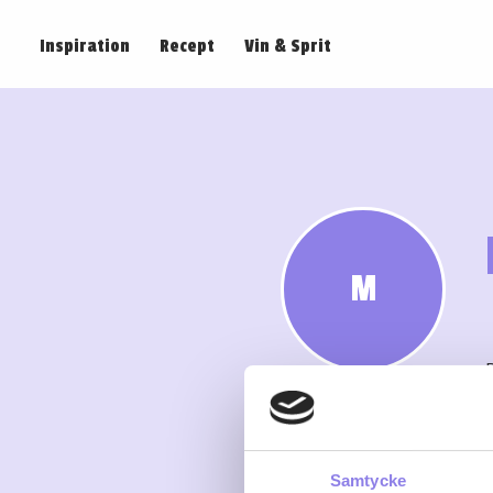
Inspiration
Recept
Vin & Sprit
M
Samtycke