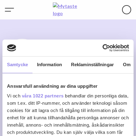
J
Samtycke
Information
Reklaminställningar
Om
Ansvarsfull användning av dina uppgifter
jennyh-19
Vi och
våra 1022 partners
behandlar din personliga data,
som t.ex. ditt IP-nummer, och använder teknologi såsom
cookies för att lagra och få tillgång till information på din
0
0
0
Följ
enhet för att kunna tillhandahålla personliga annonser och
Recept
Följare
Följer
innehåll, annons- och innehållsmätning, åskådarinsikter
Logga in för att följa
och produktutveckling. Du kan själv välja vilka som får