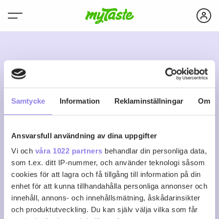
F
Samtycke
Information
Reklaminställningar
Om
Ansvarsfull användning av dina uppgifter
fieldstream
Vi och
våra 1022 partners
behandlar din personliga data,
som t.ex. ditt IP-nummer, och använder teknologi såsom
cookies för att lagra och få tillgång till information på din
0
0
0
Följ
enhet för att kunna tillhandahålla personliga annonser och
Recept
Följare
Följer
innehåll, annons- och innehållsmätning, åskådarinsikter
Logga in för att följa
och produktutveckling. Du kan själv välja vilka som får