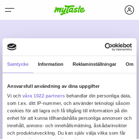
D
Samtycke
Information
Reklaminställningar
Om
Ansvarsfull användning av dina uppgifter
Dragan Saiti
Vi och
våra 1022 partners
behandlar din personliga data,
som t.ex. ditt IP-nummer, och använder teknologi såsom
cookies för att lagra och få tillgång till information på din
0
0
0
Följ
enhet för att kunna tillhandahålla personliga annonser och
Recept
Följare
Följer
innehåll, annons- och innehållsmätning, åskådarinsikter
Logga in för att följa
och produktutveckling. Du kan själv välja vilka som får