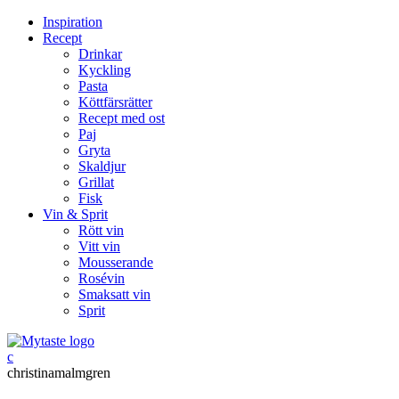
Inspiration
Recept
Drinkar
Kyckling
Pasta
Köttfärsrätter
Recept med ost
Paj
Gryta
Skaldjur
Grillat
Fisk
Vin & Sprit
Rött vin
Vitt vin
Mousserande
Rosévin
Smaksatt vin
Sprit
c
christinamalmgren