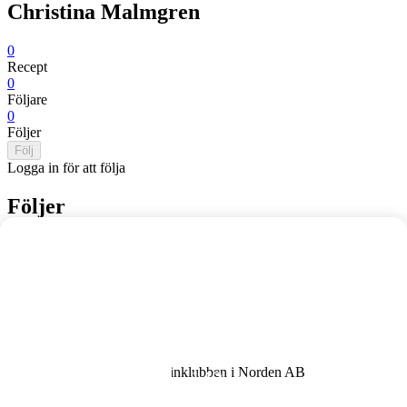
Christina Malmgren
0
Recept
0
Följare
0
Följer
Följ
Logga in för att följa
Följer
Thought you knew Pinot Noir?
Inga följare
Then you haven’t tried Day &
Night.
Användarvillkor
Day & Night Pinot
Integritetspolicy
Datapreferenser
Noir
Cookiepolicy
Denna webbplats drivs av Vinklubben i Norden AB
149 kr
© 2026 mytaste.se